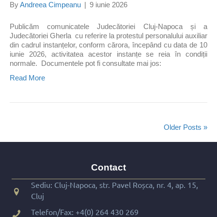
By
Andreea Cimpeanu
|
9 iunie 2026
Publicăm comunicatele Judecătoriei Cluj-Napoca și a
Judecătoriei Gherla cu referire la protestul personalului auxiliar
din cadrul instanțelor, conform cărora, începând cu data de 10
iunie 2026, activitatea acestor instanțe se reia în condiții
normale. Documentele pot fi consultate mai jos:
Read More
Older Posts »
Contact
Sediu: Cluj-Napoca, str. Pavel Roșca, nr. 4, ap. 15,
Cluj
Telefon/Fax:
+4(0) 264 430 269