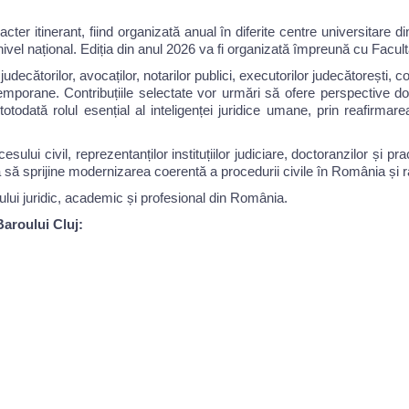
ter itinerant, fiind organizată anual în diferite centre universitare d
a nivel național. Ediția din anul 2026 va fi organizată împreună cu Fac
ecătorilor, avocaților, notarilor publici, executorilor judecătorești, consi
temporane. Contribuțiile selectate vor urmări să ofere perspective d
totodată rolul esențial al inteligenței juridice umane, prin reafirmarea
sului civil, reprezentanților instituțiilor judiciare, doctoranzilor și p
tă să sprijine modernizarea coerentă a procedurii civile în România și
ului juridic, academic și profesional din România.
 Baroului Cluj: