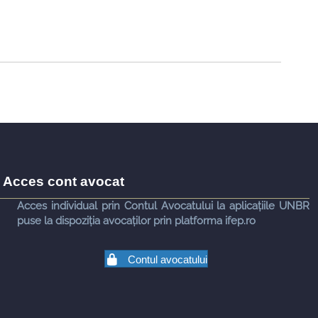
Acces cont avocat
Acces individual prin Contul Avocatului la aplicațiile UNBR
puse la dispoziția avocaților prin platforma ifep.ro
Contul avocatului