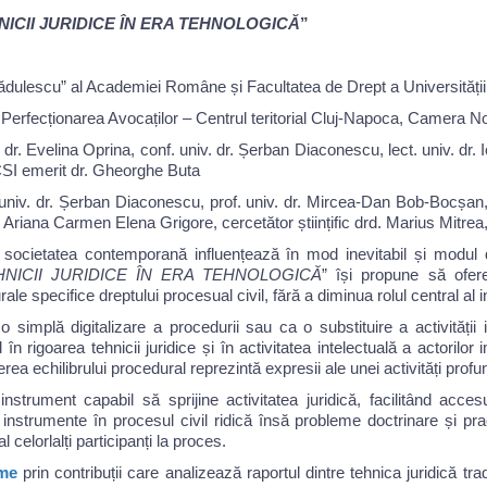
ICII JURIDICE ÎN ERA TEHNOLOGICĂ
”
 Rădulescu” al Academiei Române și Facultatea de Drept a Universităț
și Perfecționarea Avocaților – Centrul teritorial Cluj-Napoca, Camera Not
v. dr. Evelina Oprina, conf. univ. dr. Șerban Diaconescu, lect. univ. d
CSI emerit dr. Gheorghe Buta
f. univ. dr. Șerban Diaconescu, prof. univ. dr. Mircea-Dan Bob-Bocșan
. Ariana Carmen Elena Grigore, cercetător științific drd. Marius Mitrea, 
societatea contemporană influențează în mod inevitabil și modul de f
NICII JURIDICE ÎN ERA TEHNOLOGICĂ
” își propune să ofer
le specifice dreptului procesual civil, fără a diminua rolul central al i
o simplă digitalizare a procedurii sau ca o substituire a activității i
în rigoarea tehnicii juridice și în activitatea intelectuală a actorilor i
rea echilibrului procedural reprezintă expresii ale unei activități prof
strument capabil să sprijine activitatea juridică, facilitând acces
 instrumente în procesul civil ridică însă probleme doctrinare și prac
 celorlalți participanți la proces.
eme
prin contribuții care analizează raportul dintre tehnica juridică t