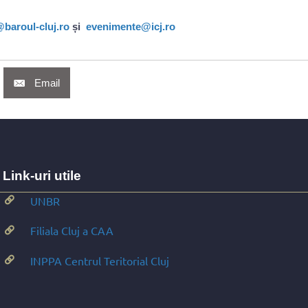
baroul-cluj.ro
și
evenimente@icj.ro
Email
Link-uri utile
UNBR
Filiala Cluj a CAA
INPPA Centrul Teritorial Cluj