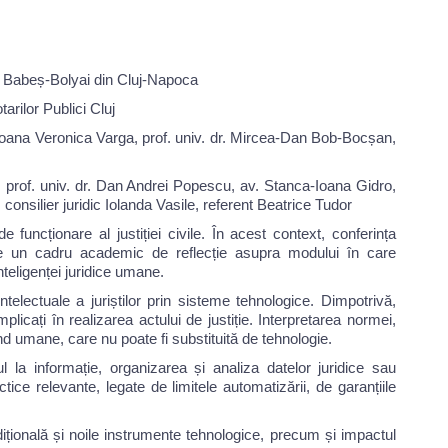
ii Babeș-Bolyai din Cluj-Napoca
arilor Publici Cluj
r. Ioana Veronica Varga, prof. univ. dr. Mircea-Dan Bob-Bocșan,
, prof. univ. dr. Dan Andrei Popescu, av. Stanca-Ioana Gidro,
consilier juridic Iolanda Vasile, referent Beatrice Tudor
uncționare al justiției civile. În acest context, conferința
e un cadru academic de reflecție asupra modului în care
nteligenței juridice umane.
ntelectuale a juriștilor prin sisteme tehnologice. Dimpotrivă,
mplicați în realizarea actului de justiție. Interpretarea normei,
und umane, care nu poate fi substituită de tehnologie.
ul la informație, organizarea și analiza datelor juridice sau
tice relevante, legate de limitele automatizării, de garanțiile
radițională și noile instrumente tehnologice, precum și impactul