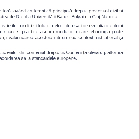
in țară, având ca tematică principală dreptul procesual civil și
ultatea de Drept a Universității Babeș-Bolyai din Cluj-Napoca.
lierilor juridici și tuturor celor interesați de evoluția dreptului
octrinare și practice asupra modului în care tehnologia poate
 și valorificarea acesteia într-un nou context instituțional și
racticienilor din domeniul dreptului. Conferința oferă o platformă
 racordarea sa la standardele europene.