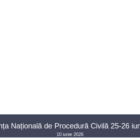
U AVOCAȚI
ASISTENȚĂ JUDICIARĂ
PENTRU PUBLIC
PR
CONTACT
nța Națională de Procedură Civilă 25-26 iu
10 iunie 2026