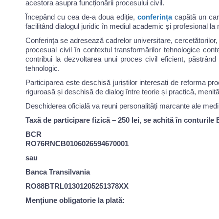
acestora asupra funcționării procesului civil.
Începând cu cea de-a doua ediție,
conferința
capătă un carac
facilitând dialogul juridic în mediul academic și profesional l
Conferința se adresează cadrelor universitare, cercetătorilor, jud
procesual civil în contextul transformărilor tehnologice con
contribui la dezvoltarea unui proces civil eficient, păstrând 
tehnologic.
Participarea este deschisă juriștilor interesați de reforma proce
riguroasă și deschisă de dialog între teorie și practică, meni
Deschiderea oficială va reuni personalități marcante ale medi
Taxă de participare fizică – 250 lei, se achită în conturile
BCR
RO76RNCB0106026594670001
sau
Banca Transilvania
RO88BTRL01301205251378XX
Mențiune obligatorie la plată: