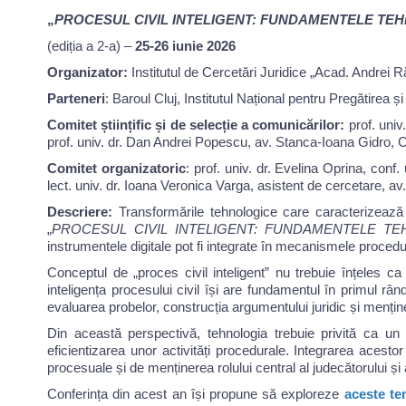
„
PROCESUL CIVIL INTELIGENT: FUNDAMENTELE TEHN
(ediția a 2-a) –
25-26 iunie 2026
Organizator:
Institutul de Cercetări Juridice „Acad. Andrei
Parteneri
: Baroul Cluj, Institutul Național pentru Pregătirea 
Comitet științific și de selecție a comunicărilor:
prof. uni
prof. univ. dr. Dan Andrei Popescu, av. Stanca-Ioana Gidro, 
Comitet organizatoric
: prof. univ. dr. Evelina Oprina, con
lect. univ. dr. Ioana Veronica Varga, asistent de cercetare, av
Descriere:
Transformările tehnologice care caracterizează 
„
PROCESUL CIVIL INTELIGENT: FUNDAMENTELE TEH
instrumentele digitale pot fi integrate în mecanismele procedura
Conceptul de „proces civil inteligent” nu trebuie înțeles ca 
inteligența procesului civil își are fundamentul în primul rând 
evaluarea probelor, construcția argumentului juridic și menține
Din această perspectivă, tehnologia trebuie privită ca un in
eficientizarea unor activități procedurale. Integrarea acestor
procesuale și de menținerea rolului central al judecătorului și al
Conferința din acest an își propune să exploreze
aceste t