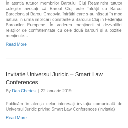
În atenția tuturor membrilor Baroului Cluj Reamintim tututor
colegilor avocați că Baroul Cluj este înfrățit cu Baroul
Barcelona și Baroul Cracovia, înfrățiri care s-au născut în mod
natural in urma implicării constante a Baroului Cluj în Federația
Barourilor Europene. În vederea menținerii și dezvoltării
relațiilor de confraternitate cu cele două barouri și a pozitiei
menținute…
Read More
Invitatie Universul Juridic – Smart Law
Conferences
By
Dan Chertes
|
22 ianuarie 2019
Publicăm în atenția celor interesați invitația comunicată de
Universul Juridic privind Smart Law Conferences (invitația)
Read More