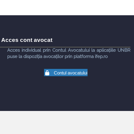
Acces cont avocat
Acces individual prin Contul Avocatului la aplicațiile UNBR
puse la dispoziția avocaților prin platforma ifep.ro
Contul avocatului