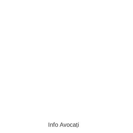
BAROUL CLUJ
ACASĂ
DESPRE NOI
TABLOUL AVOCAȚILOR
PENTR
Info Avocați