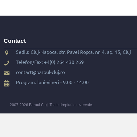
Contact
Sediu: Cluj-Napoca, str. Pavel Roșca, nr. 4, ap. 15, Cluj
Telefon/Fax:
+4(0) 264 430 269
contact@baroul-cluj.ro
Program: luni-vineri - 9:00 - 14:00
2007-2026 Baroul Cluj. Toate drepturile rezervate.