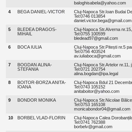
baloghisabela@yahoo.com
4
BEGA DANIEL-VICTOR
Cluj-Napoca Str.Ioan Budai Del
Tel:0746 013854
daniel.victor.bega@gmail.com
5
BLEDEA DRAGOS-
Cluj-Napoca Str.Alverna nr.15,
MIHAIL
Tel:0755 100599
bledead97@gmail.com
6
BOCA IULIA
Cluj-Napoca Str.Pitești nr.5 par
Tel:0756 403524
av.iuliaboca@gmail.com
7
BOGDAN ALINA-
Cluj-Napoca Str.Artelor nr.11, 
STEFANIA
Tel:0721 202754
alina.bogdan@ipa.legal
8
BOITOR-BORZA ANITA-
Cluj-Napoca Bdul 21 Decembrie
IOANA
Tel:0743 105152
anitaboitor@yahoo.com
9
BONDOR MONIKA
Cluj-Napoca Str.Nicolae Bălces
Tel:0753 165108
monicabondor04@gmail.com
10
BORBEL VLAD-FLORIN
Cluj-Napoca Calea Dorobanților
Tel:0741 762388
borbelv@gmail.com