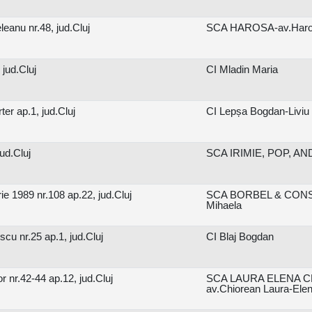
eanu nr.48, jud.Cluj
SCA HAROSA-av.Haros
 jud.Cluj
CI Mladin Maria
ter ap.1, jud.Cluj
CI Lepșa Bogdan-Liviu
jud.Cluj
SCA IRIMIE, POP, ANDR
 1989 nr.108 ap.22, jud.Cluj
SCA BORBEL & CONST
Mihaela
cu nr.25 ap.1, jud.Cluj
CI Blaj Bogdan
 nr.42-44 ap.12, jud.Cluj
SCA LAURA ELENA CH
av.Chiorean Laura-Ele