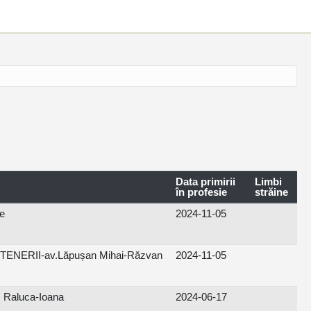
Data primirii
Limbi
în profesie
străine
e
2024-11-05
ENERII-av.Lăpușan Mihai-Răzvan
2024-11-05
Raluca-Ioana
2024-06-17