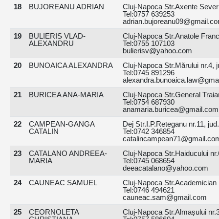
18
BUJOREANU ADRIAN
Cluj-Napoca Str.Axente Sever n
Tel:0757 639253
adrian.bujoreanu09@gmail.c
19
BULIERIS VLAD-
Cluj-Napoca Str.Anatole France
ALEXANDRU
Tel:0755 107103
bulierisv@yahoo.com
20
BUNOAICA ALEXANDRA
Cluj-Napoca Str.Mărului nr.4, j
Tel:0745 891296
alexandra.bunoaica.law@gma
21
BURICEA ANA-MARIA
Cluj-Napoca Str.General Traia
Tel:0754 687930
anamaria.buricea@gmail.com
22
CAMPEAN-GANGA
Dej Str.I.P.Reteganu nr.11, jud.
CATALIN
Tel:0742 346854
catalincampean71@gmail.co
23
CATALANO ANDREEA-
Cluj-Napoca Str.Haiducului nr.6
MARIA
Tel:0745 068654
deeacatalano@yahoo.com
24
CAUNEAC SAMUEL
Cluj-Napoca Str.Academician D
Tel:0746 494621
cauneac.sam@gmail.com
25
CEORNOLETA
Cluj-Napoca Str.Almașului nr.3