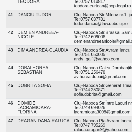
TEODORA
Tel:0757 019817
teodora.curtean@pop-legal.ro
41
DANCIU TUDOR
Cluj-Napoca Str.Milcov nr.1, ju
Tel:0757 037781
tudor.danciu@law.ubbcluj.ro
42
DEMIEN ANDREEA-
Cluj-Napoca Str.Brassai Samuel
NICOLE
Tel:0742 609006
demienandreeanicole@gmail
43
DIMA ANDREA-CLAUDIA
Cluj-Napoca Str.Avram Iancu n
Tel:0751 050005
andy_galfi@yahoo.com
44
DOBAI HOREA-
Cluj-Napoca Calea Dorobanților
SEBASTIAN
Tel:0751 256478
av.horea.dobai@gmail.com
45
DOBRITA SOFIA
Cluj-Napoca Str.General Traia
Tel:0744 350871
sofia.dobrita@gmail.com
46
DOMIDE
Cluj-Napoca Str.Între Lacuri nr
LACRAMIOARA-
Tel:0749 694026
FLORINA
lacramioara3008@gmail.com
47
DRAGAN DANA-RALUCA
Cluj-Napoca Pța Avram Iancu nr
Tel:0747 795269
raluca.dragan9@yahoo.com