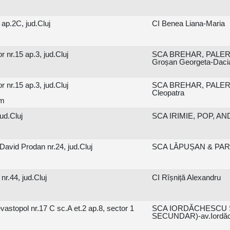
 ap.2C, jud.Cluj
CI Benea Liana-Maria
 nr.15 ap.3, jud.Cluj
SCA BREHAR, PALER-
Groșan Georgeta-Daci
 nr.15 ap.3, jud.Cluj
SCA BREHAR, PALER
Cleopatra
om
jud.Cluj
SCA IRIMIE, POP, AND
avid Prodan nr.24, jud.Cluj
SCA LĂPUȘAN & PART
r.44, jud.Cluj
CI Rîșniță Alexandru
vastopol nr.17 C sc.A et.2 ap.8, sector 1
SCA IORDĂCHESCU ȘI
SECUNDAR)-av.Iordăc