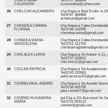
CHRISTIANA-
Tel:0757 586604
CASANDRA
cceornoleta@yahoo.com
26
CHELCAN ALEXANDRU
Cluj-Napoca Bdul Eroilor nr.19
Tel:0747 364969
achelcan@gmail.com
27
CHENDEA CARINA-
Cluj-Napoca Calea Dorobanților
FLORINA
Tel:0748 102990
chendeacarina@gmail.com
28
CHINDEA MARIA-
Cluj-Napoca Calea Dorobanților
MAGDALENA
Tel:0751 412759
chindeamagdalena@gmail.c
29
CHIS ALEX-LORIN
Cluj-Napoca Str.Artelor nr.11, 
Tel:0737 028622
chis.lorin11@gmail.com
30
CIOCAN PATRICIA
Cluj-Napoca Str.Academician D
Tel:0743 220563
patriciaciocan01@gmail.com
31
CIORBA PAUL-ANDREI
Cluj-Napoca Str.Axente Sever n
Tel:0756 605760
paul.ciorba57@gmail.com
32
CIORNEI RUXANDRA-
jud.Cluj și SS-București Str.Se
MARIA
Tel:0751 053122
ciorneir@gmail.com