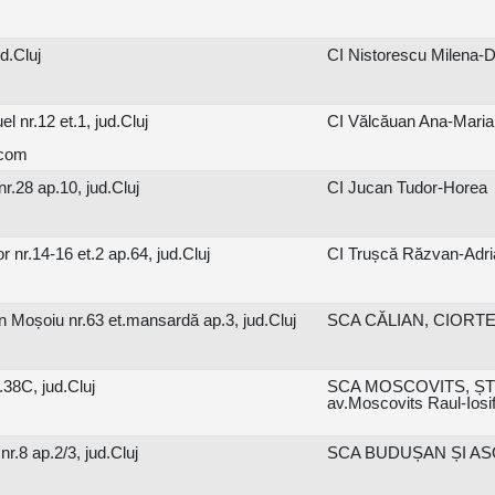
d.Cluj
CI Nistorescu Milena-
 nr.12 et.1, jud.Cluj
CI Vălcăuan Ana-Maria
.com
r.28 ap.10, jud.Cluj
CI Jucan Tudor-Horea
 nr.14-16 et.2 ap.64, jud.Cluj
CI Trușcă Răzvan-Adri
n Moșoiu nr.63 et.mansardă ap.3, jud.Cluj
SCA CĂLIAN, CIORTEA,
.38C, jud.Cluj
SCA MOSCOVITS, ȘT
av.Moscovits Raul-Iosi
.8 ap.2/3, jud.Cluj
SCA BUDUȘAN ȘI ASOCI