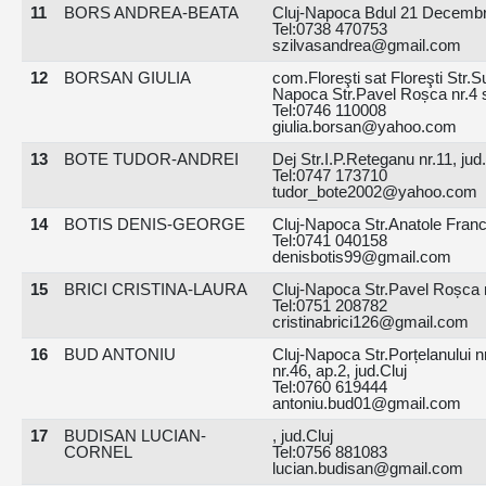
11
BORS ANDREA-BEATA
Cluj-Napoca Bdul 21 Decembrie
Tel:0738 470753
szilvasandrea@gmail.com
12
BORSAN GIULIA
com.Floreşti sat Floreşti Str.Su
Napoca Str.Pavel Roșca nr.4 s
Tel:0746 110008
giulia.borsan@yahoo.com
13
BOTE TUDOR-ANDREI
Dej Str.I.P.Reteganu nr.11, jud.
Tel:0747 173710
tudor_bote2002@yahoo.com
14
BOTIS DENIS-GEORGE
Cluj-Napoca Str.Anatole France
Tel:0741 040158
denisbotis99@gmail.com
15
BRICI CRISTINA-LAURA
Cluj-Napoca Str.Pavel Roșca nr
Tel:0751 208782
cristinabrici126@gmail.com
16
BUD ANTONIU
Cluj-Napoca Str.Porțelanului n
nr.46, ap.2, jud.Cluj
Tel:0760 619444
antoniu.bud01@gmail.com
17
BUDISAN LUCIAN-
, jud.Cluj
CORNEL
Tel:0756 881083
lucian.budisan@gmail.com