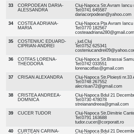
33
CORPODEAN DARIA-
Cluj-Napoca Str.Avram Iancu n
ALESSANDRA
Tel:0741 645587
dariacorpodean@yahoo.com
34
COSTEA ADRIANA-
Cluj-Napoca Pța Avram Iancu nr
MARIA
Tel:0770 182567
costeaadriana280@gmail.co
35
COSTENIUC EDUARD-
, jud.Cluj
CIPRIAN-ANDREI
Tel:0752 625341
costeniucandrei09@yahoo.c
36
COTFAS LORENA-
Cluj-Napoca Str.Brassai Samuel
THEODORA
Tel:0742 033551
lorenacotfas@gmail.com
37
CRISAN ALEXANDRA
Cluj-Napoca Str.Ploiești nr.33 A
Tel:0748 267552
alecrisan72@gmail.com
38
CRISTEA ANDREEA-
Cluj-Napoca Bdul 21 Decembrie
DOMNICA
Tel:0730 478078
streianandreea@gmail.com
39
CUCER TUDOR
Cluj-Napoca Str.Dimitrie Cantem
Tel:0791 163688
tudor.cucer@corporatt.ro
40
CURTEAN CARINA-
Cluj-Napoca Bdul 21 Decembrie