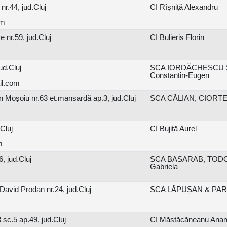
r.44, jud.Cluj
CI Rîșniță Alexandru
om
 nr.59, jud.Cluj
CI Bulieris Florin
ud.Cluj
SCA IORDĂCHESCU ȘI
Constantin-Eugen
il.com
n Moșoiu nr.63 et.mansardă ap.3, jud.Cluj
SCA CĂLIAN, CIORTEA,
Cluj
CI Bujiță Aurel
m
, jud.Cluj
SCA BASARAB, TODOR
Gabriela
avid Prodan nr.24, jud.Cluj
SCA LĂPUȘAN & PART
 sc.5 ap.49, jud.Cluj
CI Măstăcăneanu Anam