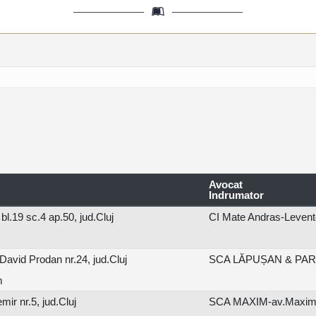
Avocat
Indrumator
l.19 sc.4 ap.50, jud.Cluj
CI Mate Andras-Levent
avid Prodan nr.24, jud.Cluj
SCA LĂPUȘAN & PART
m
ir nr.5, jud.Cluj
SCA MAXIM-av.Maxim 