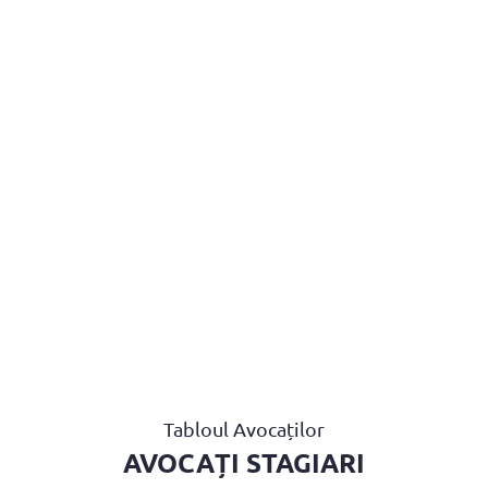
U AVOCAȚI
ASISTENȚĂ JUDICIARĂ
PENTRU PUBLIC
PR
CONTACT
Tabloul Avocaților
AVOCAȚI STAGIARI