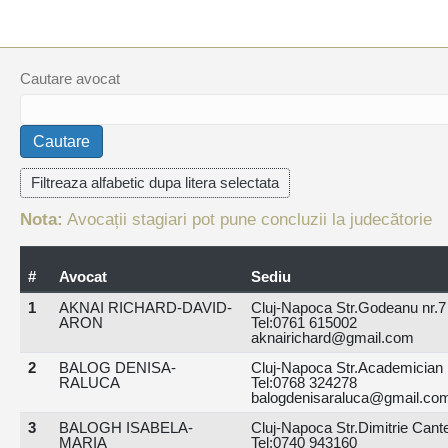
Cautare avocat
Nota:
Avocații stagiari pot pune concluzii la judecătorie
#
Avocat
Sediu
1
AKNAI RICHARD-DAVID-
Cluj-Napoca Str.Godeanu nr.7 b
ARON
Tel:0761 615002
aknairichard@gmail.com
2
BALOG DENISA-
Cluj-Napoca Str.Academician D
RALUCA
Tel:0768 324278
balogdenisaraluca@gmail.co
3
BALOGH ISABELA-
Cluj-Napoca Str.Dimitrie Cantem
MARIA
Tel:0740 943160