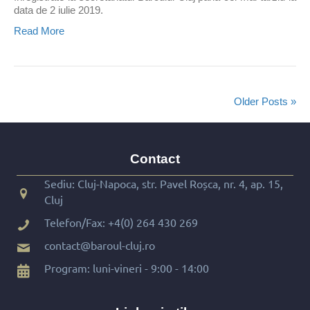
data de 2 iulie 2019.
Read More
Older Posts »
Contact
Sediu: Cluj-Napoca, str. Pavel Roșca, nr. 4, ap. 15,
Cluj
Telefon/Fax:
+4(0) 264 430 269
contact@baroul-cluj.ro
Program: luni-vineri - 9:00 - 14:00