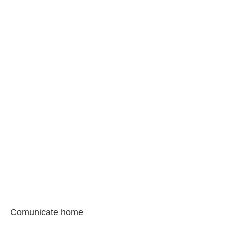
BAROUL CLUJ
MENIU
Comunicate home