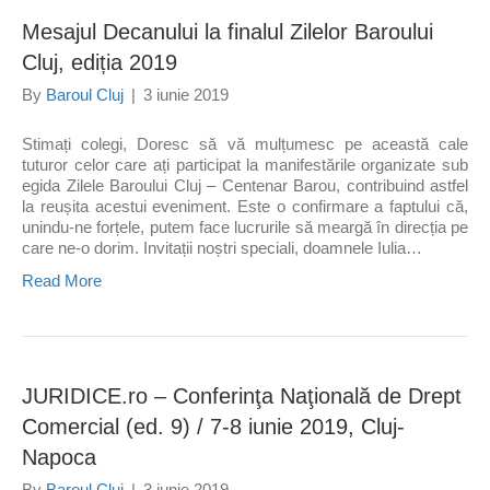
Mesajul Decanului la finalul Zilelor Baroului
Cluj, ediția 2019
By
Baroul Cluj
|
3 iunie 2019
Stimați colegi, Doresc să vă mulțumesc pe această cale
tuturor celor care ați participat la manifestările organizate sub
egida Zilele Baroului Cluj – Centenar Barou, contribuind astfel
la reușita acestui eveniment. Este o confirmare a faptului că,
unindu-ne forțele, putem face lucrurile să meargă în direcția pe
care ne-o dorim. Invitații noștri speciali, doamnele Iulia…
Read More
JURIDICE.ro – Conferinţa Naţională de Drept
Comercial (ed. 9) / 7-8 iunie 2019, Cluj-
Napoca
By
Baroul Cluj
|
3 iunie 2019