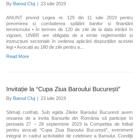
By
Baroul Cluj
|
23 iulie 2019
ANUNȚ privind Legea nr. 129 din 11 iulie 2019 pentru
prevenirea și combaterea spălării banilor și finanțării
terorismului • În termen de 120 de zile de la data intrării în
vigoare, UNBR are obligația de a emite reglementări și
instrucțiuni sectoriale în vederea aplicării dispozițiilor acestei
legi • Avocații au 180 de zile pentru a…
Read More
Invitație la “Cupa Ziua Baroului București”
By
Baroul Cluj
|
23 iulie 2019
Stimaţi confrați, Sub egida Zilelor Baroului Bucuresti avem
onoarea de a invita Barourile din România să participe în
perioada 27 – 28 septembrie 2019 la Competiția de fotbal
pentru avocați “Cupa Ziua Baroului București”, eveniment
integrat in cadrul activitatilor de celebrare a Baroului. Condiţii