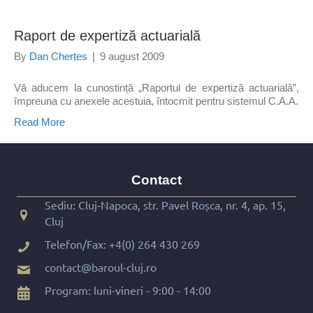
Raport de expertiză actuarială
By
Dan Chertes
|
9 august 2009
Vă aducem la cunostință „Raportul de expertiză actuarială”,
împreuna cu anexele acestuia, întocmit pentru sistemul C.A.A.
Read More
Contact
Sediu: Cluj-Napoca, str. Pavel Roșca, nr. 4, ap. 15,
Cluj
Telefon/Fax:
+4(0) 264 430 269
contact@baroul-cluj.ro
Program: luni-vineri - 9:00 - 14:00