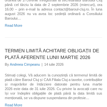
ordinea de zi cererile înregistrate la secretariatul Baroului Cluj
până cel târziu la data de 2 septembrie 2026 (miercuri), ora
16.00 – prin e-mail la adresa contact@baroul-cluj.ro. În luna
august 2026 nu va avea loc ședință ordinară a Consiliului
Baroului…
Read More
TERMEN LIMITĂ ACHITARE OBLIGAȚII DE
PLATĂ AFERENTE LUNII MARTIE 2026
By
Andreea Cimpeanu
|
14 iulie 2026
Stimați colegi, Vă aducem la cunoștință că termenul limită de
plată către Baroul Cluj și CAA Filiala Cluj a taxelor, contribuțiilor
și majorărilor de întârziere datorate pentru luna martie
2026 este data de 31 iulie 2026. Cu privire la avocații care nu
își vor îndeplini obligațiile de plată până la data limită sus
menționată, se va dispune suspendarea din profesie…
Read More