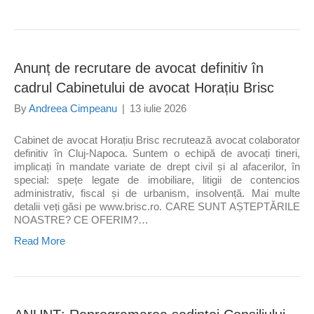
Anunț de recrutare de avocat definitiv în
cadrul Cabinetului de avocat Horațiu Brisc
By
Andreea Cimpeanu
|
13 iulie 2026
Cabinet de avocat Horațiu Brisc recrutează avocat colaborator
definitiv în Cluj-Napoca. Suntem o echipă de avocați tineri,
implicați în mandate variate de drept civil și al afacerilor, în
special: spețe legate de imobiliare, litigii de contencios
administrativ, fiscal și de urbanism, insolvență. Mai multe
detalii veți găsi pe www.brisc.ro. CARE SUNT AȘTEPTĂRILE
NOASTRE? CE OFERIM?…
Read More