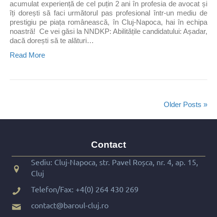
acumulat experiență de cel puțin 2 ani în profesia de avocat și
îți dorești să faci următorul pas profesional într-un mediu de
prestigiu pe piața românească, în Cluj-Napoca, hai în echipa
noastră! Ce vei găsi la NNDKP: Abilitățile candidatului: Așadar,
dacă dorești să te alături…
Read More
Older Posts »
Contact
Sediu: Cluj-Napoca, str. Pavel Roșca, nr. 4, ap. 15,
Cluj
Telefon/Fax:
+4(0) 264 430 269
contact@baroul-cluj.ro