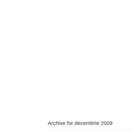
BAROUL CLUJ
ACASĂ
DESPRE NOI
TABLOUL AVOCAȚILOR
PENTR
Archive for decembrie 2009