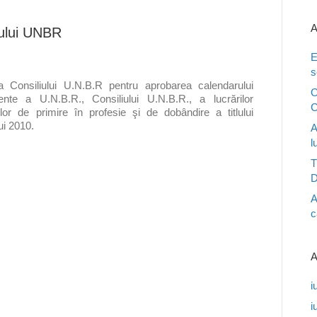
A
iului UNBR
E
s
Consiliului U.N.B.R pentru aprobarea calendarului
O
ente a U.N.B.R., Consiliului U.N.B.R., a lucrărilor
C
or de primire în profesie şi de dobândire a titlului
ui 2010.
A
l
T
D
A
c
A
i
i