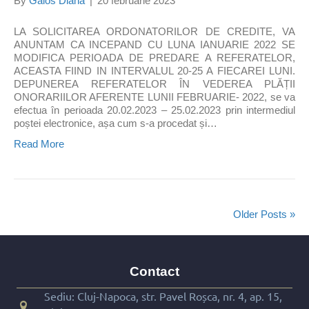
By
Galos Diana
|
20 februarie 2023
LA SOLICITAREA ORDONATORILOR DE CREDITE, VA
ANUNTAM CA INCEPAND CU LUNA IANUARIE 2022 SE
MODIFICA PERIOADA DE PREDARE A REFERATELOR,
ACEASTA FIIND IN INTERVALUL 20-25 A FIECAREI LUNI.
DEPUNEREA REFERATELOR ÎN VEDEREA PLĂȚII
ONORARIILOR AFERENTE LUNII FEBRUARIE- 2022, se va
efectua în perioada 20.02.2023 – 25.02.2023 prin intermediul
poștei electronice, așa cum s-a procedat și…
Read More
Older Posts »
Contact
Sediu: Cluj-Napoca, str. Pavel Roșca, nr. 4, ap. 15,