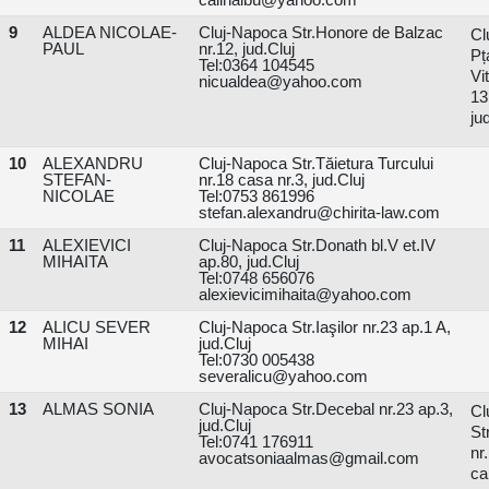
9
ALDEA NICOLAE-
Cluj-Napoca Str.Honore de Balzac
Cl
PAUL
nr.12, jud.Cluj
P
Tel:0364 104545
Vi
nicualdea@yahoo.com
1
ju
10
ALEXANDRU
Cluj-Napoca Str.Tăietura Turcului
STEFAN-
nr.18 casa nr.3, jud.Cluj
NICOLAE
Tel:0753 861996
stefan.alexandru@chirita-law.com
11
ALEXIEVICI
Cluj-Napoca Str.Donath bl.V et.IV
MIHAITA
ap.80, jud.Cluj
Tel:0748 656076
alexievicimihaita@yahoo.com
12
ALICU SEVER
Cluj-Napoca Str.Iaşilor nr.23 ap.1 A,
MIHAI
jud.Cluj
Tel:0730 005438
severalicu@yahoo.com
13
ALMAS SONIA
Cluj-Napoca Str.Decebal nr.23 ap.3,
Cl
jud.Cluj
Str
Tel:0741 176911
n
avocatsoniaalmas@gmail.com
ca