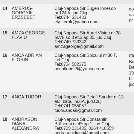
14
AMBRUS-
Cluj-Napoca Str.Eugen Ionesco
co
GORGYIK
nr.124 A, jud.Cluj
sa
ERZSEBET
Tel:0744 331483
nr
ely_torok@yahoo.com
15
AMZA GEORGE-
Cluj-Napoca Str.Aurel Vlaicu nr.38
FLAVIU
bl.V8 sc.3 et.3 ap.85, jud.Cluj
Tel:0740 733342
amzageorge@gmail.com
16
ANCA ADRIAN
Cluj-Napoca Str.Spicului nr.36 F,
Cl
FLORIN
jud.Cluj
B
Tel:0724 582375
De
ancaflorin29@yahoo.com
1
b
ju
17
ANCA TUDOR
Cluj-Napoca Str.Petofi Sandor nr.13
et.II biroul nr.6A, jud.Cluj
Tel:0741 055057
tudor.anca8@gmail.com
18
ANDRASONI
Cluj-Napoca Str.Constantin
DIANA-
Brâncuși nr.49 ap.1, jud.Cluj
ALEXANDRA
Tel:0729 931435, 0264 418559
andrasonidiana@gmail.com