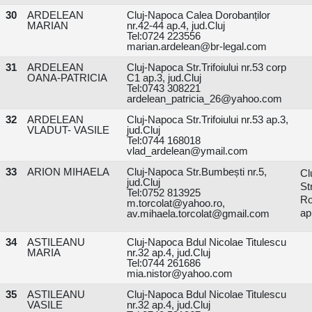
30
ARDELEAN
Cluj-Napoca Calea Dorobanților
MARIAN
nr.42-44 ap.4, jud.Cluj
Tel:0724 223556
marian.ardelean@br-legal.com
31
ARDELEAN
Cluj-Napoca Str.Trifoiului nr.53 corp
OANA-PATRICIA
C1 ap.3, jud.Cluj
Tel:0743 308221
ardelean_patricia_26@yahoo.com
32
ARDELEAN
Cluj-Napoca Str.Trifoiului nr.53 ap.3,
VLADUT- VASILE
jud.Cluj
Tel:0744 168018
vlad_ardelean@ymail.com
33
ARION MIHAELA
Cluj-Napoca Str.Bumbești nr.5,
Cl
jud.Cluj
St
Tel:0752 813925
R
m.torcolat@yahoo.ro,
ap
av.mihaela.torcolat@gmail.com
34
ASTILEANU
Cluj-Napoca Bdul Nicolae Titulescu
MARIA
nr.32 ap.4, jud.Cluj
Tel:0744 261686
mia.nistor@yahoo.com
35
ASTILEANU
Cluj-Napoca Bdul Nicolae Titulescu
VASILE
nr.32 ap.4, jud.Cluj