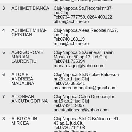
3
ACHIMET BIANCA
Cluj-Napoca Str.Recoltei nr.37,
jud.Cluj
Tel:0734 777758, 0264 403122
office@achimet.ro
4
ACHIMET MIHAI-
Cluj-Napoca Aleea Recoltei nr.37,
CRISTIAN
jud.Cluj
Tel:0740 168119
mihai@achimet.ro
5
AGRIGOROAIE
Cluj-Napoca Str.General Traian
MARIAN
Moșoiu nr.50 ap.13, jud.Cluj
LAURENTIU
Tel:0741 735394
marian_agrig@yahoo.com
6
AILOAIE
Cluj-Napoca Str.Nicolae Bălcescu
ANDREEA-
nr.25 ap.1, jud.Cluj
MADALINA
Tel:0756 385541
av.andreeamadalina@gmail.com
7
AITONEAN
Cluj-Napoca Calea Dorobanților
ANCUTA CORINA
nr.15 ap.2, jud.Cluj
Tel:0749 118057
ancutaaitonean@yahoo.com
8
ALBU CALIN-
Cluj-Napoca Str.I.C.Brătianu nr.41-
MIRCEA
43 ap.1, jud.Cluj
Tel:0726 712108
calinalbu@yahoo.com