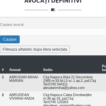
AVOCAȚI DEFINITIVI
Cautare avocat
Pu
#
Avocat
Sediu
lu
1
ABRUDAN MIHAI-
Cluj-Napoca Bdul 21 Decembrie
MARIAN
1989 nr.93 bl.L3 sc.1 ap.2, jud.Cluj
Tel:0745 544111
abrudanmihai@yahoo.com
2
ABRUDEAN
Cluj-Napoca Calea Dorobanților
VIVIANA-ANDA
nr.38 ap.18, jud.Cluj
Tel:0745 125303
abrudean_viviana@yahoo.com