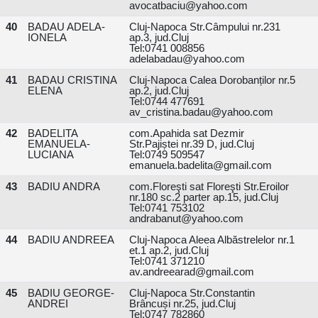
avocatbaciu@yahoo.com
40
BADAU ADELA-
Cluj-Napoca Str.Câmpului nr.231
IONELA
ap.3, jud.Cluj
Tel:0741 008856
adelabadau@yahoo.com
41
BADAU CRISTINA
Cluj-Napoca Calea Dorobanților nr.5
ELENA
ap.2, jud.Cluj
Tel:0744 477691
av_cristina.badau@yahoo.com
42
BADELITA
com.Apahida sat Dezmir
EMANUELA-
Str.Pajiștei nr.39 D, jud.Cluj
LUCIANA
Tel:0749 509547
emanuela.badelita@gmail.com
43
BADIU ANDRA
com.Floreşti sat Floreşti Str.Eroilor
nr.180 sc.2 parter ap.15, jud.Cluj
Tel:0741 753102
andrabanut@yahoo.com
44
BADIU ANDREEA
Cluj-Napoca Aleea Albăstrelelor nr.1
et.1 ap.2, jud.Cluj
Tel:0741 371210
av.andreearad@gmail.com
45
BADIU GEORGE-
Cluj-Napoca Str.Constantin
ANDREI
Brâncuși nr.25, jud.Cluj
Tel:0747 782860