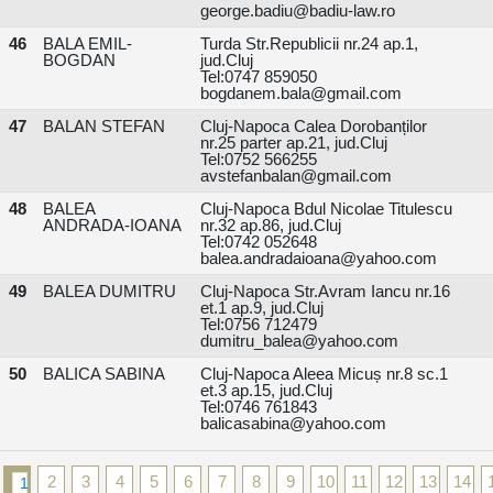
george.badiu@badiu-law.ro
46
BALA EMIL-
Turda Str.Republicii nr.24 ap.1,
BOGDAN
jud.Cluj
Tel:0747 859050
bogdanem.bala@gmail.com
47
BALAN STEFAN
Cluj-Napoca Calea Dorobanților
nr.25 parter ap.21, jud.Cluj
Tel:0752 566255
avstefanbalan@gmail.com
48
BALEA
Cluj-Napoca Bdul Nicolae Titulescu
ANDRADA-IOANA
nr.32 ap.86, jud.Cluj
Tel:0742 052648
balea.andradaioana@yahoo.com
49
BALEA DUMITRU
Cluj-Napoca Str.Avram Iancu nr.16
et.1 ap.9, jud.Cluj
Tel:0756 712479
dumitru_balea@yahoo.com
50
BALICA SABINA
Cluj-Napoca Aleea Micuș nr.8 sc.1
et.3 ap.15, jud.Cluj
Tel:0746 761843
balicasabina@yahoo.com
2
3
4
5
6
7
8
9
10
11
12
13
14
1