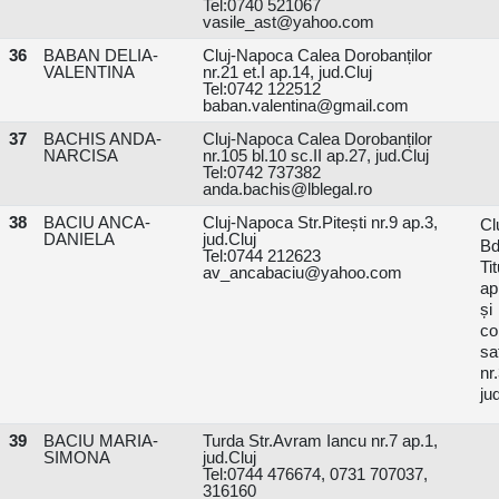
Tel:0740 521067
vasile_ast@yahoo.com
36
BABAN DELIA-
Cluj-Napoca Calea Dorobanților
VALENTINA
nr.21 et.I ap.14, jud.Cluj
Tel:0742 122512
baban.valentina@gmail.com
37
BACHIS ANDA-
Cluj-Napoca Calea Dorobanților
NARCISA
nr.105 bl.10 sc.II ap.27, jud.Cluj
Tel:0742 737382
anda.bachis@lblegal.ro
38
BACIU ANCA-
Cluj-Napoca Str.Pitești nr.9 ap.3,
Cl
DANIELA
jud.Cluj
Bd
Tel:0744 212623
Ti
av_ancabaciu@yahoo.com
ap
și
co
s
nr
ju
39
BACIU MARIA-
Turda Str.Avram Iancu nr.7 ap.1,
SIMONA
jud.Cluj
Tel:0744 476674, 0731 707037,
316160