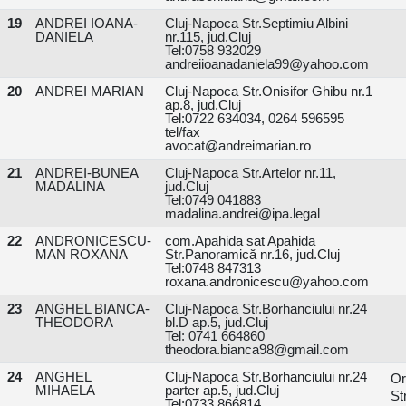
19
ANDREI IOANA-
Cluj-Napoca Str.Septimiu Albini
DANIELA
nr.115, jud.Cluj
Tel:0758 932029
andreiioanadaniela99@yahoo.com
20
ANDREI MARIAN
Cluj-Napoca Str.Onisifor Ghibu nr.1
ap.8, jud.Cluj
Tel:0722 634034, 0264 596595
tel/fax
avocat@andreimarian.ro
21
ANDREI-BUNEA
Cluj-Napoca Str.Artelor nr.11,
MADALINA
jud.Cluj
Tel:0749 041883
madalina.andrei@ipa.legal
22
ANDRONICESCU-
com.Apahida sat Apahida
MAN ROXANA
Str.Panoramică nr.16, jud.Cluj
Tel:0748 847313
roxana.andronicescu@yahoo.com
23
ANGHEL BIANCA-
Cluj-Napoca Str.Borhanciului nr.24
THEODORA
bl.D ap.5, jud.Cluj
Tel: 0741 664860
theodora.bianca98@gmail.com
24
ANGHEL
Cluj-Napoca Str.Borhanciului nr.24
Or
MIHAELA
parter ap.5, jud.Cluj
Str
Tel:0733 866814