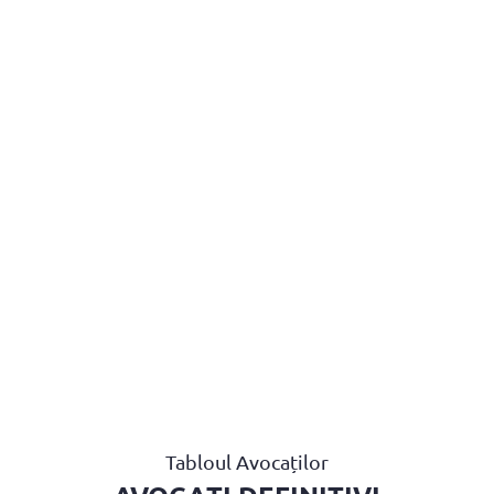
BAROUL CLUJ
MENIU
Tabloul Avocaților