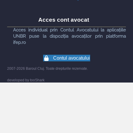
Acces cont avocat
Acces individual prin Contul Avocatului la aplicațiile
UNBR puse la dispoziția avocaților prin platforma
ifep.ro
Contul avocatului
2007-2026 Baroul Cluj. Toate drepturile rezervate.
developed by
tooShark