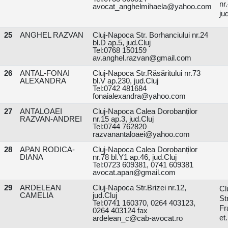
n
avocat_anghelmihaela@yahoo.com
ju
25
ANGHEL RAZVAN
Cluj-Napoca Str. Borhanciului nr.24
bl.D ap.5, jud.Cluj
Tel:0768 150159
av.anghel.razvan@gmail.com
26
ANTAL-FONAI
Cluj-Napoca Str.Răsăritului nr.73
ALEXANDRA
bl.V ap.230, jud.Cluj
Tel:0742 481684
fonaialexandra@yahoo.com
27
ANTALOAEI
Cluj-Napoca Calea Dorobanților
RAZVAN-ANDREI
nr.15 ap.3, jud.Cluj
Tel:0744 762820
razvanantaloaei@yahoo.com
28
APAN RODICA-
Cluj-Napoca Calea Dorobanților
DIANA
nr.78 bl.Y1 ap.46, jud.Cluj
Tel:0723 609381, 0741 609381
avocat.apan@gmail.com
29
ARDELEAN
Cluj-Napoca Str.Brizei nr.12,
Cl
CAMELIA
jud.Cluj
St
Tel:0741 160370, 0264 403123,
Fr
0264 403124 fax
et.
ardelean_c@cab-avocat.ro