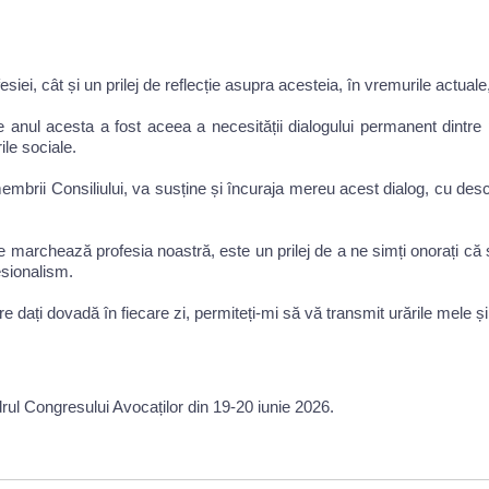
siei, cât și un prilej de reflecție asupra acesteia, în vremurile actua
anul acesta a fost aceea a necesității dialogului permanent dintre pro
ile sociale.
membrii Consiliului, va susține și încuraja mereu acest dialog, cu desc
re marchează profesia noastră, este un prilej de a ne simți onorați c
esionalism.
 dați dovadă în fiecare zi, permiteți-mi să vă transmit urările mele și 
drul Congresului Avocaților din 19-20 iunie 2026.