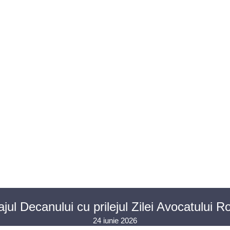
U AVOCAȚI
ASISTENȚĂ JUDICIARĂ
PENTRU PUBLIC
PR
CONTACT
jul Decanului cu prilejul Zilei Avocatului 
24 iunie 2026