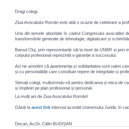
Dragi colegi,
Ziua Avocatului Român
este atât o ocazie de celebrare a profe
Una din temele abordate în cadrul Congresului avocaților de 
transformările generate de tehnologie, digitalizare și schimbăr
Baroul Cluj, prin reprezentanții săi la nivel de UNBR și prin 
corpului profesional reprezintă o garanție a succesului.
Azi ne amintim că apartenența și solidaritatea sunt valori ca
și cu personalități care constituie repere de integritate și prof
Stimați colegi, mulțumindu-vă pentru dedicarea și etica de care
și împliniri pe plan profesional și personal.
La mulți ani de Ziua Avocatului Român!
Găsiți la
acest link
interviul acordat Universului Juridic în ca
Decan, Av.Dr. Călin BUDIȘAN