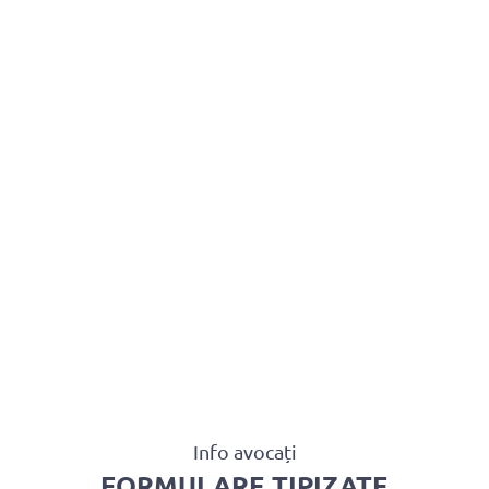
BAROUL CLUJ
MENIU
Info avocați
FORMULARE TIPIZATE