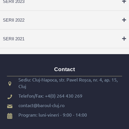
SERII 2023
SERII 2022
SERII 2021
Contact
Sediu: Cluj-Napoca, str. Pavel Roșca, nr. 4, ap. 15,
Cluj
Telefon/Fax:
+4(0) 264 430 269
contact@baroul-cluj.ro
Program: luni-vineri - 9:00 - 14:00