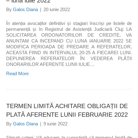
– luna iulie 2022
By
Galos Diana
|
20 iunie 2022
În atenția avocaților definitivi și stagiari înscriși pe listele de
permanență și în Registrul de Asistență Judiciară Cluj: LA
SOLICITAREA ORDONATORILOR DE CREDITE, VA
ANUNTAM CA INCEPAND CU LUNA IANUARIE 2022 SE
MODIFICA PERIOADA DE PREDARE A REFERATELOR,
ACEASTA FIIND IN INTERVALUL 20-25 A FIECAREI LUNI.
DEPUNEREA REFERATELOR ÎN VEDEREA PLĂȚII
ONORARIILOR AFERENTE LUNII IULIE…
Read More
TERMEN LIMITĂ ACHITARE OBLIGAȚII DE
PLATĂ AFERENTE LUNII FEBRUARIE 2022
By
Galos Diana
|
9 iunie 2022
Stimați colegi, Vă aducem la cunoștință că termenul limită de