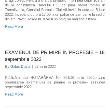
Dragi colegi, Pentru a marca simbolic împlinirea celor 103 ani
de la constituirea Baroului Cluj ca prim barou român în
Transilvania, Consiliul Baroului Cluj vă invită în data de 5 iulie
2022, începând cu ora 17.00 la un pahar de șampanie la sediul
din str. Pavel Roșca nr. 8.Va fi un prilej să mai socializăm…
Read More
EXAMENUL DE PRIMIRE ÎN PROFESIE – 18
septembrie 2022
By
Galos Diana
|
27 iunie 2022
Publicăm aici HOTĂRÂREA Nr. 261/16 iunie 2022privind
organizarea examenului de primire în profesie– sesiunea
septembrie 2022 –
Read More