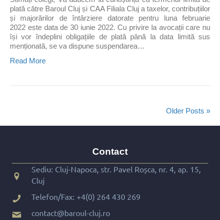
plată către Baroul Cluj și CAA Filiala Cluj a taxelor, contribuțiilor
și majorărilor de întârziere datorate pentru luna februarie
2022 este data de 30 iunie 2022. Cu privire la avocații care nu
își vor îndeplini obligațiile de plată până la data limită sus
menționată, se va dispune suspendarea…
Read More
Older Posts »
Contact
Sediu: Cluj-Napoca, str. Pavel Roșca, nr. 4, ap. 15,
Cluj
Telefon/Fax:
+4(0) 264 430 269
contact@baroul-cluj.ro