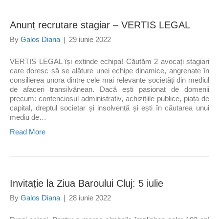
Anunț recrutare stagiar – VERTIS LEGAL
By
Galos Diana
|
29 iunie 2022
VERTIS LEGAL își extinde echipa! Căutăm 2 avocați stagiari
care doresc să se alăture unei echipe dinamice, angrenate în
consilierea unora dintre cele mai relevante societăți din mediul
de afaceri transilvănean. Dacă ești pasionat de domenii
precum: contenciosul administrativ, achizițiile publice, piața de
capital, dreptul societar și insolvență și ești în căutarea unui
mediu de…
Read More
Invitație la Ziua Baroului Cluj: 5 iulie
By
Galos Diana
|
28 iunie 2022