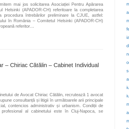
m
mitem mai jos solicitarea Asociației Pentru Apărarea
ul Helsinki (APADOR-CH) referitoare la completarea
a
a procedura întrebărilor preliminare la CJUE, astfel:
m
mului în România – Comitetul Helsinki (APADOR-CH)
ropeană referitor…
f
i
d
n
o
r – Chiriac Cătălin – Cabinet Individual
s
a
i
binetului de Avocat Chiriac Cătălin, recrutează 1 avocat
i
upune consultanță și litigii în următoarele arii principale
m
cial, contencios administrativ și urbanism. Condiții de
l profesional al cabinetului este în Cluj-Napoca, se
a
m