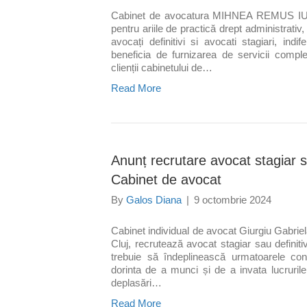
Cabinet de avocatura MIHNEA REMUS IUORA
pentru ariile de practică drept administrativ,
avocați definitivi si avocati stagiari, ind
beneficia de furnizarea de servicii comple
clienții cabinetului de…
Read More
Anunț recrutare avocat stagiar s
Cabinet de avocat
By
Galos Diana
|
9 octombrie 2024
Cabinet individual de avocat Giurgiu Gabriel
Cluj, recrutează avocat stagiar sau definit
trebuie să îndeplinească urmatoarele condiț
dorinta de a munci și de a invata lucrurile
deplasări…
Read More