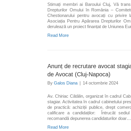
Stimați membri ai Baroului Cluj, Vă trans
Drepturilor Omului în România – Comitet
Chestionarului pentru avocați cu privire l
Asociația Pentru Apărarea Drepturilor O
derulează un proiect finanțat de Uniunea Eu
Read More
Anunț de recrutare avocat stagia
de Avocat (Cluj-Napoca)
By
Galos Diana
|
14 octombrie 2024
Av. Chiriac Cătălin, organizat în cadrul Ca
stagiar. Activitatea în cadrul cabinetului pres
de practică: achiziții publice, drept comer
calificare a candidaților: Întrucât sediu
recomandă depunerea candidaturilor doar…
Read More