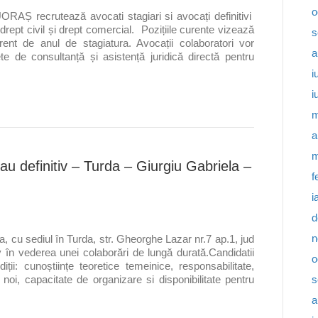
o
Ș recrutează avocati stagiari si avocați definitivi
 drept civil și drept comercial. Pozițiile curente vizează
s
iferent de anul de stagiatura. Avocații colaboratori vor
a
te de consultanță și asistență juridică directă pentru
i
i
m
a
m
au definitiv – Turda – Giurgiu Gabriela –
f
i
d
n
a, cu sediul în Turda, str. Gheorghe Lazar nr.7 ap.1, jud
iv în vederea unei colaborări de lungă durată.Candidatii
o
ii: cunoștiințe teoretice temeinice, responsabilitate,
s
 noi, capacitate de organizare si disponibilitate pentru
a