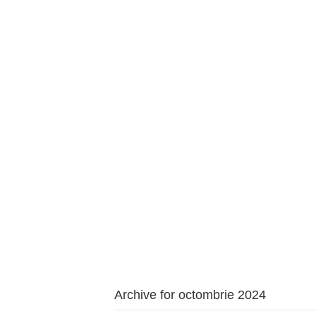
BAROUL CLUJ
ACASĂ
DESPRE NOI
TABLOUL AVOCAȚILOR
PENTR
Archive for octombrie 2024