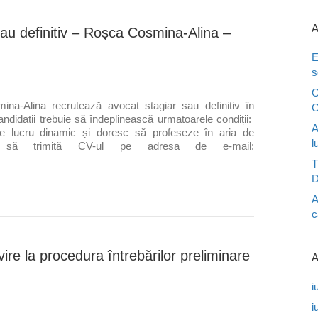
A
sau definitiv – Roșca Cosmina-Alina –
E
s
O
na-Alina recrutează avocat stagiar sau definitiv în
C
ndidatii trebuie să îndeplinească urmatoarele condiții:
A
e lucru dinamic și doresc să profeseze în aria de
l
ați să trimită CV-ul pe adresa de e-mail:
T
D
A
c
ire la procedura întrebărilor preliminare
A
i
i