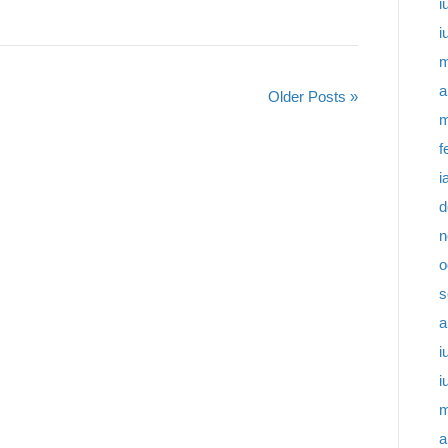
i
i
m
a
Older Posts »
m
f
i
d
n
o
s
a
i
i
m
a