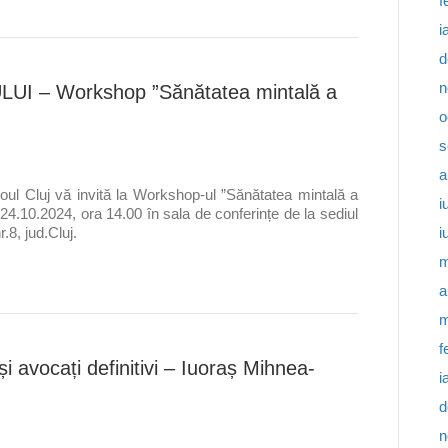
f
i
d
n
 – Workshop ”Sănătatea mintală a
o
s
a
oul Cluj vă invită la Workshop-ul ”Sănătatea mintală a
i
24.10.2024, ora 14.00 în sala de conferințe de la sediul
i
.8, jud.Cluj.
m
a
m
f
și avocați definitivi – Iuoraș Mihnea-
i
d
n