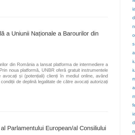
f
i
d
n
ă a Uniunii Naționale a Barourilor din
o
s
a
i
ilor din România a lansat platforma de intermediere a
i
 Prin noua platformă, UNBR oferă gratuit instrumentele
e avocați și (potențiali) clienți în mediul online, având
m
 condiții de deplină legalitate de către avocați autorizați
a
m
f
i
d
l Parlamentului European/al Consiliului
n