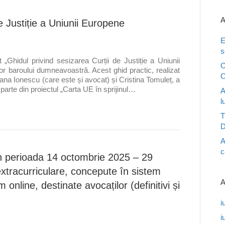
A
e Justiție a Uniunii Europene
E
s
„Ghidul privind sesizarea Curții de Justiție a Uniunii
O
r baroului dumneavoastră. Acest ghid practic, realizat
C
Diana Ionescu (care este și avocat) și Cristina Tomuleț, a
rte din proiectul „Carta UE în sprijinul…
A
l
T
D
A
c
în perioada 14 octombrie 2025 – 29
extracurriculare, concepute în sistem
A
 online, destinate avocaților (definitivi și
i
i