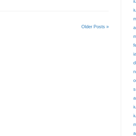
i
i
m
Older Posts »
a
m
f
i
d
n
o
s
a
i
i
m
a