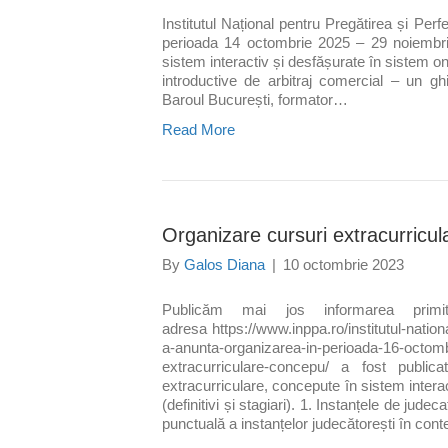
Institutul Național pentru Pregătirea și Perf
perioada 14 octombrie 2025 – 29 noiembrie
sistem interactiv și desfășurate în sistem onli
introductive de arbitraj comercial – un gh
Baroul București, formator…
Read More
Organizare cursuri extracurricu
By
Galos Diana
|
10 octombrie 2023
Publicăm mai jos informarea pri
adresa https://www.inppa.ro/institutul-nation
a-anunta-organizarea-in-perioada-16-octomb
extracurriculare-concepu/ a fost public
extracurriculare, concepute în sistem interac
(definitivi și stagiari). 1. Instanțele de jude
punctuală a instanțelor judecătorești în cont