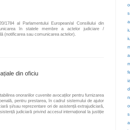
o
s
a
0/1784 al Parlamentului European/al Consiliului din
unicarea în statele membre a actelor judiciare /
i
ală (notificarea sau comunicarea actelor).
i
m
a
m
f
ațiale din oficiu
i
d
tabilirea onorariilor cuvenite avocaților pentru furnizarea
n
 penală, pentru prestarea, în cadrul sistemului de ajutor
o
iciară și/sau reprezentare ori de asistență extrajudiciară,
stență judiciară privind accesul internațional la justiție
s
a