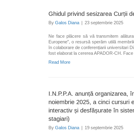
Ghidul privind sesizarea Curții d
By
Galos Diana
|
23 septembrie 2025
Ne face plăcere să vă transmitem alăturat 
Europene”, o resursă sperăm utilă membrilo
în colaborare de conferențiarii universitari 
fost elaborat la cererea APADOR-CH. Face pa
Read More
I.N.P.P.A. anunță organizarea, 
noiembrie 2025, a cinci cursuri 
interactiv și desfășurate în sistem
stagiari)
By
Galos Diana
|
19 septembrie 2025