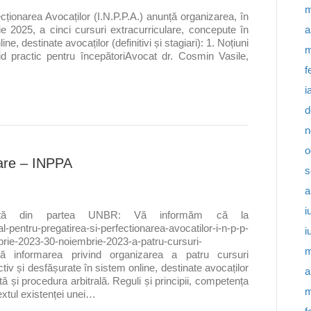
m
ecționarea Avocaților (I.N.P.P.A.) anunță organizarea, în
a
 2025, a cinci cursuri extracurriculare, concepute în
ne, destinate avocaților (definitivi și stagiari): 1. Noțiuni
m
id practic pentru începătoriAvocat dr. Cosmin Vasile,
f
i
d
n
o
lare – INPPA
s
a
i
mită din partea UNBR: Vă informăm că la
al-pentru-pregatirea-si-perfectionarea-avocatilor-i-n-p-p-
i
rie-2023-30-noiembrie-2023-a-patru-cursuri-
m
ată informarea privind organizarea a patru cursuri
tiv și desfășurate în sistem online, destinate avocaților
a
cată și procedura arbitrală. Reguli și principii, competența
m
extul existenței unei…