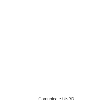
BAROUL CLUJ
ACASĂ
DESPRE NOI
TABLOUL AVOCAȚILOR
PENTR
Comunicate UNBR