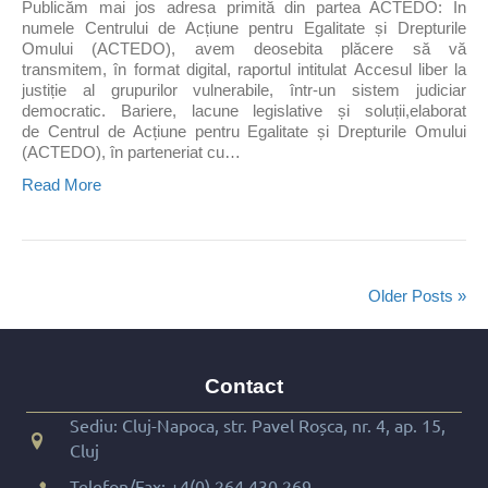
Publicăm mai jos adresa primită din partea ACTEDO: În
numele Centrului de Acțiune pentru Egalitate și Drepturile
Omului (ACTEDO), avem deosebita plăcere să vă
transmitem, în format digital, raportul intitulat Accesul liber la
justiție al grupurilor vulnerabile, într-un sistem judiciar
democratic. Bariere, lacune legislative și soluții,elaborat
de Centrul de Acțiune pentru Egalitate și Drepturile Omului
(ACTEDO), în parteneriat cu…
Read More
Older Posts »
Contact
Sediu: Cluj-Napoca, str. Pavel Roșca, nr. 4, ap. 15,
Cluj
Telefon/Fax:
+4(0) 264 430 269