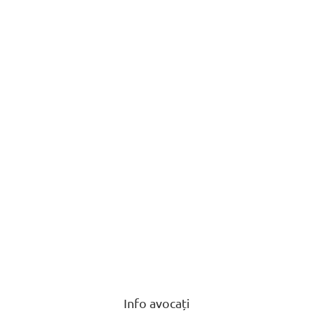
BAROUL CLUJ
MENIU
Info avocați