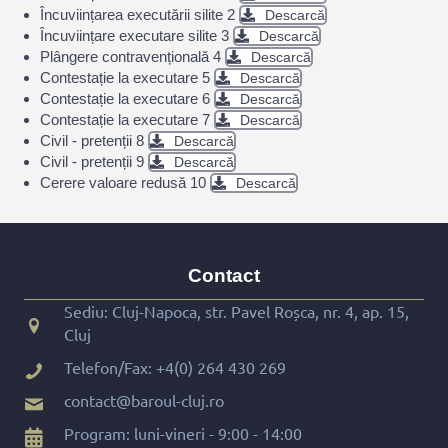
Încuviințarea executării silite 2
Descarcă
Încuviințare executare silite 3
Descarcă
Plângere contravențională 4
Descarcă
Contestație la executare 5
Descarcă
Contestație la executare 6
Descarcă
Contestație la executare 7
Descarcă
Civil - pretenții 8
Descarcă
Civil - pretenții 9
Descarcă
Cerere valoare redusă 10
Descarcă
Contact
Sediu: Cluj-Napoca, str. Pavel Roșca, nr. 4, ap. 15,
Cluj
Telefon/Fax:
+4(0) 264 430 269
contact@baroul-cluj.ro
Program: luni-vineri - 9:00 - 14:00