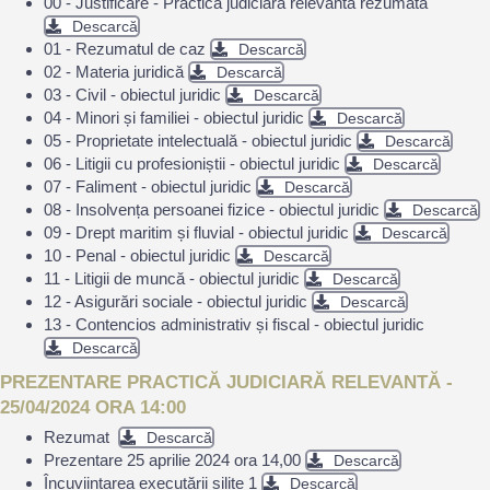
00 - Justificare - Practică judiciară relevantă rezumată
Descarcă
01 - Rezumatul de caz
Descarcă
02 - Materia juridică
Descarcă
03 - Civil - obiectul juridic
Descarcă
04 - Minori și familiei - obiectul juridic
Descarcă
05 - Proprietate intelectuală - obiectul juridic
Descarcă
06 - Litigii cu profesioniștii - obiectul juridic
Descarcă
07 - Faliment - obiectul juridic
Descarcă
08 - Insolvența persoanei fizice - obiectul juridic
Descarcă
09 - Drept maritim și fluvial - obiectul juridic
Descarcă
10 - Penal - obiectul juridic
Descarcă
11 - Litigii de muncă - obiectul juridic
Descarcă
12 - Asigurări sociale - obiectul juridic
Descarcă
13 - Contencios administrativ și fiscal - obiectul juridic
Descarcă
PREZENTARE PRACTICĂ JUDICIARĂ RELEVANTĂ -
25/04/2024 ORA 14:00
Rezumat
Descarcă
Prezentare 25 aprilie 2024 ora 14,00
Descarcă
Încuviințarea executării silite 1
Descarcă