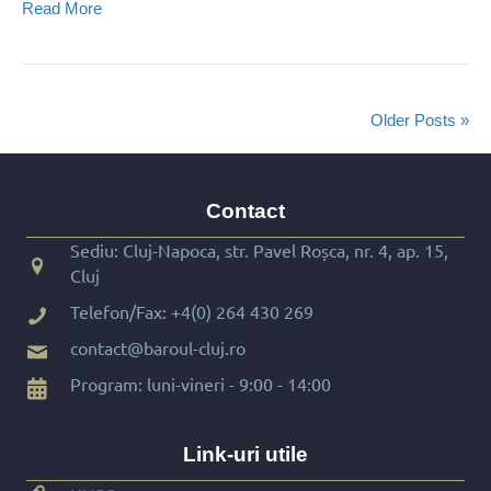
Read More
Older Posts »
Contact
Sediu: Cluj-Napoca, str. Pavel Roșca, nr. 4, ap. 15,
Cluj
Telefon/Fax:
+4(0) 264 430 269
contact@baroul-cluj.ro
Program: luni-vineri - 9:00 - 14:00
Link-uri utile