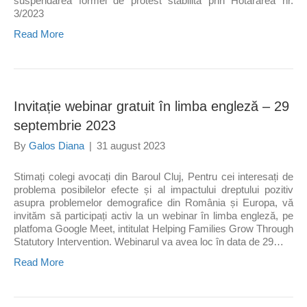
suspendarea formei de protest stabilită prin Hotărârea nr.
3/2023
Read More
Invitație webinar gratuit în limba engleză – 29
septembrie 2023
By
Galos Diana
|
31 august 2023
Stimați colegi avocați din Baroul Cluj, Pentru cei interesați de
problema posibilelor efecte și al impactului dreptului pozitiv
asupra problemelor demografice din România și Europa, vă
invităm să participați activ la un webinar în limba engleză, pe
platfoma Google Meet, intitulat Helping Families Grow Through
Statutory Intervention. Webinarul va avea loc în data de 29…
Read More