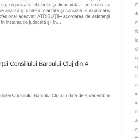
m
ă, organizată, eficientă şi disponibilă;– persoană cu
de analiză şi sinteză, claritate şi concizie în exprimare,
a
profesional adecvat; ATRIBUŢII– acordarea de asistenţă
m
or în instanţa de judecată şi în…
f
i
d
n
ei Consiliului Baroului Cluj din 4
o
s
a
i
dinței Consiliului Baroului Cluj din data de 4 decembrie
i
m
a
m