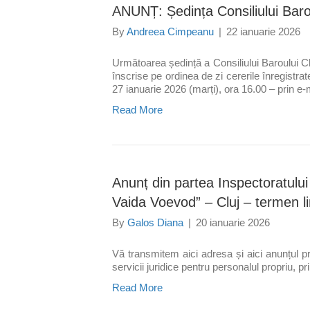
ANUNȚ: Ședința Consiliului Barou
By
Andreea Cimpeanu
|
22 ianuarie 2026
Următoarea ședință a Consiliului Baroului Clu
înscrise pe ordinea de zi cererile înregistrat
27 ianuarie 2026 (marți), ora 16.00 – prin e-
Read More
Anunț din partea Inspectoratulu
Vaida Voevod” – Cluj – termen l
By
Galos Diana
|
20 ianuarie 2026
Vă transmitem aici adresa și aici anunțul pr
servicii juridice pentru personalul propriu, p
Read More