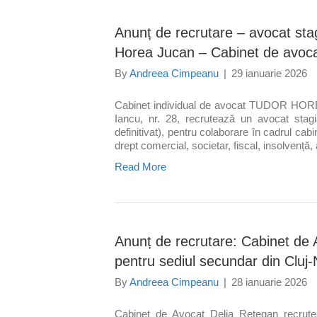
Anunț de recrutare – avocat stag
Horea Jucan – Cabinet de avoc
By
Andreea Cimpeanu
|
29 ianuarie 2026
Cabinet individual de avocat TUDOR HORE
Iancu, nr. 28, recrutează un avocat sta
definitivat), pentru colaborare în cadrul cab
drept comercial, societar, fiscal, insolvență,
Read More
Anunț de recrutare: Cabinet de
pentru sediul secundar din Cluj
By
Andreea Cimpeanu
|
28 ianuarie 2026
Cabinet de Avocat Delia Retegan recrute