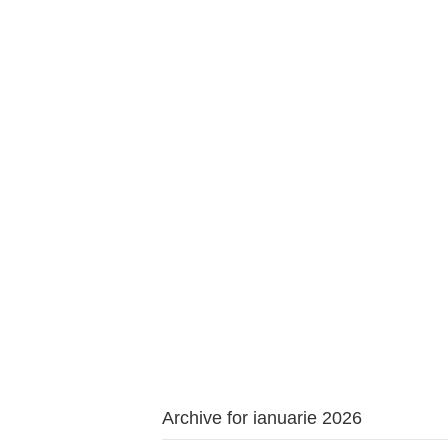
BAROUL CLUJ
ACASĂ
DESPRE NOI
TABLOUL AVOCAȚILOR
PENTR
Archive for ianuarie 2026