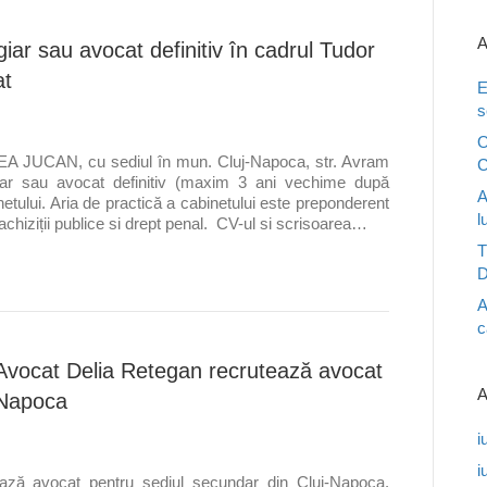
A
iar sau avocat definitiv în cadrul Tudor
at
E
s
O
A JUCAN, cu sediul în mun. Cluj-Napoca, str. Avram
C
giar sau avocat definitiv (maxim 3 ani vechime după
A
inetului. Aria de practică a cabinetului este preponderent
l
 achiziții publice si drept penal. CV-ul si scrisoarea…
T
D
A
c
 Avocat Delia Retegan recrutează avocat
A
-Napoca
i
i
ază avocat pentru sediul secundar din Cluj-Napoca.