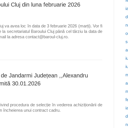
f
lui Cluj din luna februarie 2026
i
d
n
j va avea loc în data de 3 februarie 2026 (marți). Vor fi
e la secretariatul Baroului Cluj până cel târziu la data de
o
mail la adresa contact@baroul-cluj.ro.
s
a
i
i
m
i de Jandarmi Județean ,,Alexandru
imită 30.01.2026
a
m
f
ivind procedura de selecție în vederea achiziționării de
i
rin încheierea unui contract cadru.
d
n