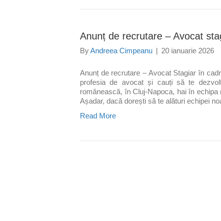
Anunț de recrutare – Avocat sta
By
Andreea Cimpeanu
|
20 ianuarie 2026
Anunț de recrutare – Avocat Stagiar în c
profesia de avocat și cauți să te dezvolț
românească, în Cluj-Napoca, hai în echipa n
Așadar, dacă dorești să te alături echipei n
Read More