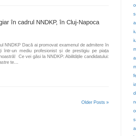
o
s
giar în cadrul NNDKP, în Cluj-Napoca
a
i
i
adrul NNDKP Dacă ai promovat examenul de admitere în
m
i într-un mediu profesionist și de prestigiu pe piața
oastră! Ce vei găsi la NNDKP: Abilitățile candidatului:
a
oastre te…
m
f
i
d
n
Older Posts »
o
s
a