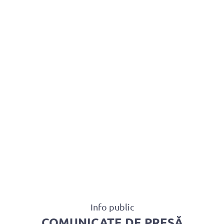
BAROUL CLUJ
MENIU
Info public
COMUNICATE DE PRESĂ