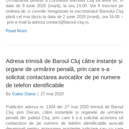
Următoarea ședință a Consiliului Baroului Cluj va avea loc în
data de 9 iunie 2020 (marți), la ora 14.00. Vor fi înscrise pe
ordinea de zi cererile înregistrate la secretariatul Baroului Cluj
până cel mai târziu la data de 2 iunie 2020 (marți), ora 16.00 –
prin e-mail la adresa contact@baroul-cluj.ro.
Read More
Adresa trimisă de Baroul Cluj către instanțe și
organe de urmărire penală, prin care s-a
solicitat contactarea avocaților de pe numere
de telefon identificabile
By
Galos Diana
|
27 mai 2020
Publicăm adresa nr. 1304 din 27 mai 2020 trimisă de Baroul
Cluj, prin Decan, către instanțele și organele de urmărire
penală din județul Cluj, prin care li s-a solicitat acestora să
contacteze de pe numere de telefon identificabile avocații
desemnați pentru asigurarea asistenței judiciare sau cu care