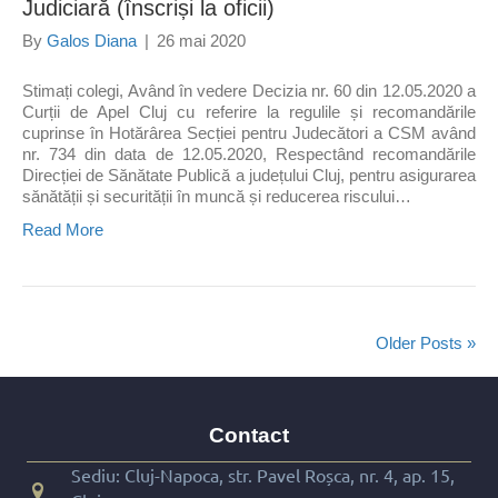
Judiciară (înscriși la oficii)
By
Galos Diana
|
26 mai 2020
Stimați colegi, Având în vedere Decizia nr. 60 din 12.05.2020 a
Curții de Apel Cluj cu referire la regulile și recomandările
cuprinse în Hotărârea Secției pentru Judecători a CSM având
nr. 734 din data de 12.05.2020, Respectând recomandările
Direcției de Sănătate Publică a județului Cluj, pentru asigurarea
sănătății și securității în muncă și reducerea riscului…
Read More
Older Posts »
Contact
Sediu: Cluj-Napoca, str. Pavel Roșca, nr. 4, ap. 15,