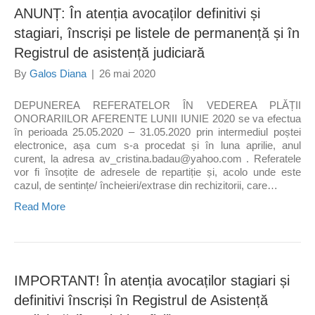
ANUNȚ: În atenția avocaților definitivi și
stagiari, înscriși pe listele de permanență și în
Registrul de asistență judiciară
By
Galos Diana
|
26 mai 2020
DEPUNEREA REFERATELOR ÎN VEDEREA PLĂȚII
ONORARIILOR AFERENTE LUNII IUNIE 2020 se va efectua
în perioada 25.05.2020 – 31.05.2020 prin intermediul poștei
electronice, așa cum s-a procedat și în luna aprilie, anul
curent, la adresa av_cristina.badau@yahoo.com . Referatele
vor fi însoțite de adresele de repartiție și, acolo unde este
cazul, de sentințe/ încheieri/extrase din rechizitorii, care…
Read More
IMPORTANT! În atenția avocaților stagiari și
definitivi înscriși în Registrul de Asistență