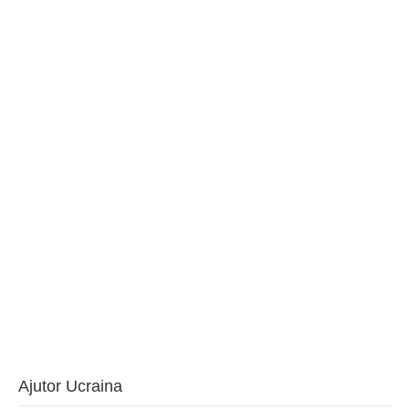
BAROUL CLUJ
MENIU
Ajutor Ucraina