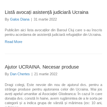
Listă avocați asistență judiciară Ucraina
By
Galos Diana
|
31 martie 2022
Publicăm aici lista avocaților din Baroul Cluj care s-au înscris
pentru acordarea de asistență judiciară refugiaților din Ucraina.
Read More
Ajutor UCRAINA. Necesar produse
By
Dan Chertes
|
21 martie 2022
Dragi colegi, Este nevoie din nou de ajutorul dvs. pentru a
strânge produse pentru ajutorarea celor din Ucraina. Mai jos
aveți apelul umanitar al Asociației Glodeanca: În cazul în care
donația dvs. constă în haine, avem rugămintea de a le sorta pe
categorii și a indica grupa de vârstă și mărimea (ex: 10 ani,