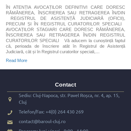
ÎN ATENȚIA AVOCAȚILOR DEFINITIVI CARE DORESC
RĂMÂNEREA, ÎNSCRIEREA SAU RETRAGEREA ÎN/DIN
REGISTRUL DE ASISTENȚĂ JUDICIARĂ (OFICII),
PRECUM ȘI ÎN REGISTRUL CURATORILOR SPECIALI
AVOCAȚILOR STAGIARI CARE DORESC RĂMÂNEREA,
ÎNSCRIEREA SAU RETRAGEREA ÎN/DIN REGISTRUL
CURATORILOR SPECIALI Vă aducem la cunoștință faptul
că, perioada de înscriere atât în Registrul de Asistență
Judiciară, cât și în Registrul curatorilor speciali,…
Read More
Contact
Sediu: Cluj-Napoca, str. Pavel Roșca, nr. 4, ap. 15,
Cluj
Telefon/Fax:
+4(0) 264 430 269
contact@baroul-cluj.ro
Program: luni-vineri - 9:00 - 14:00