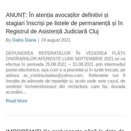
ANUNȚ: În atenția avocaților definitivi și
stagiari înscriși pe listele de permanență și în
Registrul de Asistență Judiciară Cluj
By
Galos Diana
|
24 august 2021
DEPUNEREA REFERATELOR ÎN VEDEREA PLĂȚII
ONORARIILOR AFERENTE LUNII SEPTEMBRIE 2021 se va
efectua în perioada 25.08.2021 – 31.08.2021 prin intermediul
poștei electronice, așa cum s-a procedat și în lunile trecute, pe
adresa av_cristina.badau@yahoo.com. Referatele vor fi
însoțite de adresele de repartiție și, acolo unde este cazul, de
sentințe/ încheieri/extrase din rechizitorii, care fac dovada
acordării…
Read More