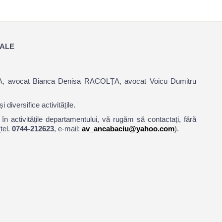
NALE
UGA, avocat Bianca Denisa RACOLȚA, avocat Voicu Dumitru
iversifice activitățile.
 în activitățile departamentului, vă rugăm să contactați, fără
tel.
0744-212623
, e-mail:
av_ancabaciu@yahoo.com
).