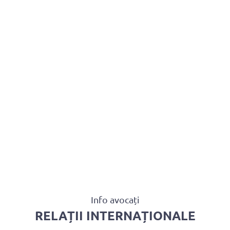
U AVOCAȚI
ASISTENȚĂ JUDICIARĂ
PENTRU PUBLIC
PR
CONTACT
Info avocați
RELAȚII INTERNAȚIONALE