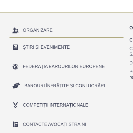
O
ORGANIZARE
C
ȘTIRI ȘI EVENIMENTE
C
S
D
FEDERAȚIA BAROURILOR EUROPENE
P
r
BAROURI ÎNFRĂȚITE ȘI CONLUCRĂRI
COMPETIȚII INTERNAȚIONALE
CONTACTE AVOCAȚI STRĂINI