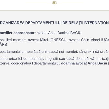
RGANIZAREA DEPARTAMENTULUI DE RELAȚII INTERNAȚIO
onsilier coordonator:
avocat Anca Daniela BACIU
onsilieri membri: avocat Mirel IONESCU, avocat Călin Viorel I
ÂRB
epartamentul urmează să primească noi membri, să-și extindă și să-și d
entru orice fel de informații, sugestii sau dacă doriți să vă implicați
ezerve, coordonatorul departamentului,
doamna avocat Anca Baciu
(