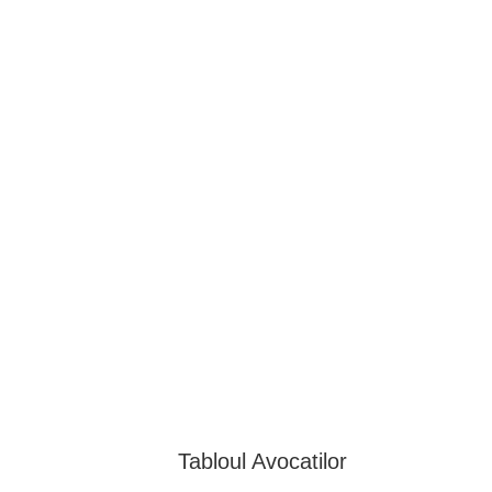
BAROUL CLUJ
ACASĂ
DESPRE NOI
TABLOUL AVOCAȚILOR
PENTR
Tabloul Avocatilor