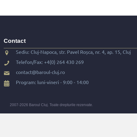
Contact
Sediu: Cluj-Napoca, str. Pavel Roșca, nr. 4, ap. 15, Cluj
Telefon/Fax:
+4(0) 264 430 269
contact@baroul-cluj.ro
Program: luni-vineri - 9:00 - 14:00
2007-2026 Baroul Cluj. Toate drepturile rezervate.