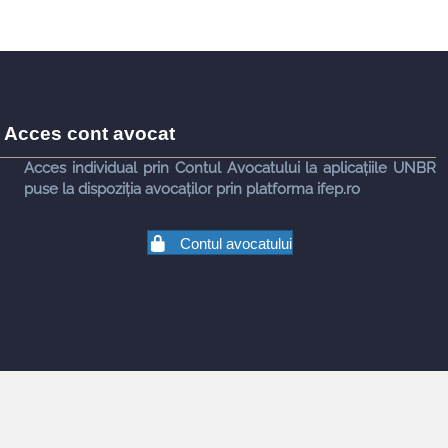
Acces cont avocat
Acces individual prin Contul Avocatului la aplicațiile UNBR
puse la dispoziția avocaților prin platforma ifep.ro
Contul avocatului