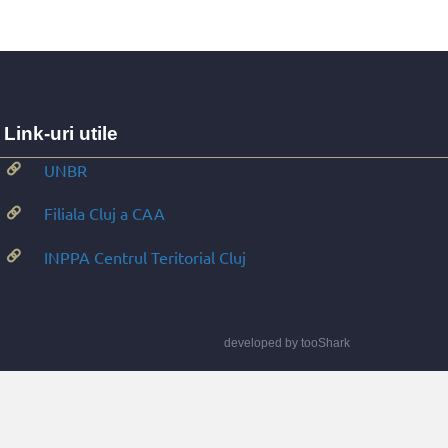
Link-uri utile
UNBR
Filiala Cluj a CAA
INPPA Centrul Teritorial Cluj
developed by
tooShark