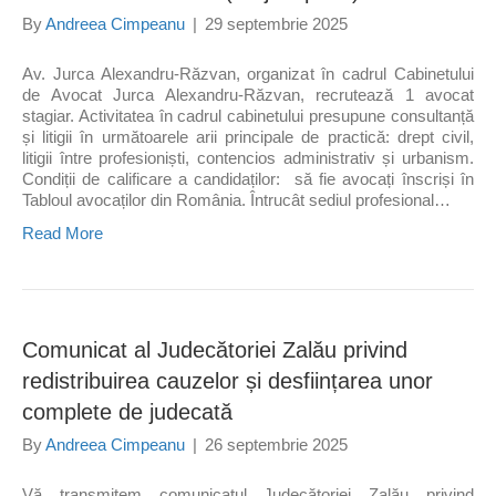
By
Andreea Cimpeanu
|
29 septembrie 2025
Av. Jurca Alexandru-Răzvan, organizat în cadrul Cabinetului
de Avocat Jurca Alexandru-Răzvan, recrutează 1 avocat
stagiar. Activitatea în cadrul cabinetului presupune consultanță
și litigii în următoarele arii principale de practică: drept civil,
litigii între profesioniști, contencios administrativ și urbanism.
Condiții de calificare a candidaților: să fie avocați înscriși în
Tabloul avocaților din România. Întrucât sediul profesional…
Read More
Comunicat al Judecătoriei Zalău privind
redistribuirea cauzelor și desființarea unor
complete de judecată
By
Andreea Cimpeanu
|
26 septembrie 2025
Vă transmitem comunicatul Judecătoriei Zalău privind