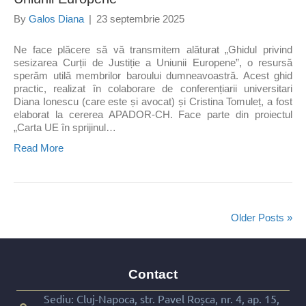
By
Galos Diana
|
23 septembrie 2025
Ne face plăcere să vă transmitem alăturat „Ghidul privind
sesizarea Curții de Justiție a Uniunii Europene”, o resursă
sperăm utilă membrilor baroului dumneavoastră. Acest ghid
practic, realizat în colaborare de conferențiarii universitari
Diana Ionescu (care este și avocat) și Cristina Tomuleț, a fost
elaborat la cererea APADOR-CH. Face parte din proiectul
„Carta UE în sprijinul…
Read More
Older Posts »
Contact
Sediu: Cluj-Napoca, str. Pavel Roșca, nr. 4, ap. 15,