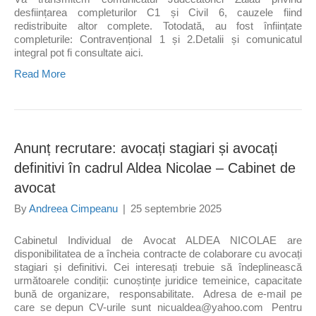
desființarea completurilor C1 și Civil 6, cauzele fiind
redistribuite altor complete. Totodată, au fost înființate
completurile: Contravențional 1 și 2.Detalii și comunicatul
integral pot fi consultate aici.
Read More
Anunț recrutare: avocați stagiari și avocați
definitivi în cadrul Aldea Nicolae – Cabinet de
avocat
By
Andreea Cimpeanu
|
25 septembrie 2025
Cabinetul Individual de Avocat ALDEA NICOLAE are
disponibilitatea de a încheia contracte de colaborare cu avocați
stagiari și definitivi. Cei interesați trebuie să îndeplinească
următoarele condiții: cunoștințe juridice temeinice, capacitate
bună de organizare, responsabilitate. Adresa de e-mail pe
care se depun CV-urile sunt nicualdea@yahoo.com Pentru