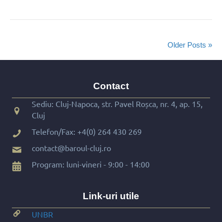
Older Posts »
Contact
Sediu: Cluj-Napoca, str. Pavel Roșca, nr. 4, ap. 15,
Cluj
Telefon/Fax:
+4(0) 264 430 269
contact@baroul-cluj.ro
Program: luni-vineri - 9:00 - 14:00
Link-uri utile
UNBR