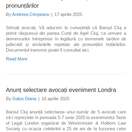
pronunțărilor
By
Andreea Cimpeanu
|
17 aprilie 2025
Stimați avocați, Vă aducem la cunoștință că Baroul Cluj a
primit răspunsul din partea Curții de Apel Cluj, ca urmare a
demersurilor întreprinse în legătură cu termenele tardive de
judecată și amânările repetate ale pronunțării hotărârilor.
Documentul transmis poate fi consultat aici.
Read More
Anunț selectare avocați eveniment Londra
By
Galos Diana
|
16 aprilie 2025
Baroul Cluj anunță selectarea unui număr de 5 avocați care
să-l reprezinte în perioada 5-7 iunie 2025 la evenimentul Taste
of Legal London organizat de Westminster & Holborn Law
Society cu ocazia celebrării a 25 de ani de la fuziunea celor