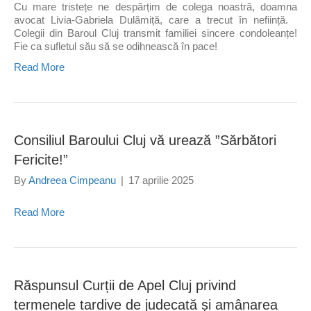
Cu mare tristețe ne despărțim de colega noastră, doamna
avocat Livia-Gabriela Dulămiță, care a trecut în neființă.
Colegii din Baroul Cluj transmit familiei sincere condoleanțe!
Fie ca sufletul său să se odihnească în pace!
Read More
Consiliul Baroului Cluj vă urează ”Sărbători
Fericite!”
By
Andreea Cimpeanu
|
17 aprilie 2025
Read More
Răspunsul Curții de Apel Cluj privind
termenele tardive de judecată și amânarea