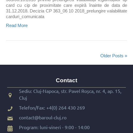
card cu cip de proximitate care expiră înainte de data de
31.12.2018. Decizia CP 363_06 10 2018_prelungire valabilitate
carduri_comunicata
Read More
Older Posts »
Contact
Sediu: Cluj-Napoca, str. Pavel Roșca, nr. 4, ap. 15,
Cluj
Telefon/Fax:
+4(0) 264 430 269
contact@baroul-cluj.ro
Program: luni-vineri - 9:00 - 14:00