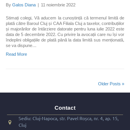
By
Galos Diana
|
11 noiembrie 2022
Stimați colegi, Vă aducem la cunoștință că termenul limită de
plată către Baroul Cluj și CAA Filiala Cluj a taxelor, contribuțiilor
și majorărilor de întârziere datorate pentru luna iulie 2022 este
data de 5 decembrie 2022. Cu privire la avocații care nu își vor
îndeplini obligațiile de plată până la data limită sus menționată,
se va dispune…
Read More
Older Posts »
Contact
Sediu: Cluj-Napoca, str. Pavel Roșca, nr. 4, ap. 15,
Cluj