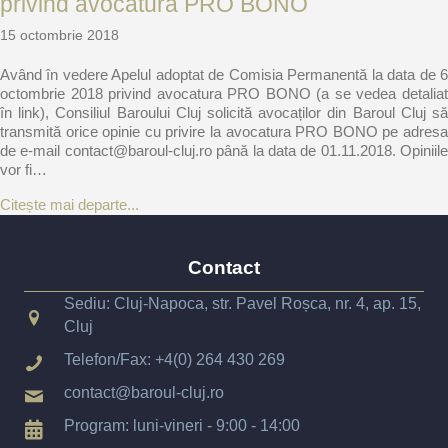
privind avocatura PRO BONO
15 octombrie 2018
Având în vedere Apelul adoptat de Comisia Permanentă la data de 6
octombrie 2018 privind avocatura PRO BONO (a se vedea detaliat
în link), Consiliul Baroului Cluj solicită avocaților din Baroul Cluj să
transmită orice opinie cu privire la avocatura PRO BONO pe adresa
de e-mail contact@baroul-cluj.ro până la data de 01.11.2018. Opiniile
vor fi…
about Apelul adoptat de Comisia Permanentă 
Citește mai departe...
Contact
Sediu: Cluj-Napoca, str. Pavel Roșca, nr. 4, ap. 15,
Cluj
Telefon/Fax:
+4(0) 264 430 269
contact@baroul-cluj.ro
Program: luni-vineri - 9:00 - 14:00