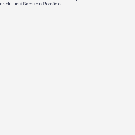
nivelul unui Barou din România.
DESCARCĂ PROTOCOLUL
PROTOCOL BAROUL CLUJ-ACTEDO
DESCARCĂ DECIZIA
DECIZIA DECANULUI BAROULUI CLUJ