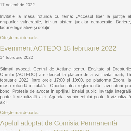
17 noiembrie 2022
Invitație la masa rotundă cu tema: „Accesul liber la justiție al
grupurilor vulnerabile, într-un sistem judiciar democratic. Bariere,
lacune legislative și soluții”
about Invitație la masa rotundă cu tema: „Accesul l
Citește mai departe...
Eveniment ACTEDO 15 februarie 2022
14 februarie 2022
Stimați avocați, Centrul de Acțiune pentru Egalitate și Drepturile
Omului (ACTEDO) are deosebita plăcere de a vă invita marți, 15
februarie 2022, între orele 17:00 și 19:00, pe platforma Zoom, la
masa rotundă intitulată: Oportunitatea reglementării avocaturii pro
bono. Profesia de avocat în sprijinul binelui public Invitația integrală
poate fi vizualizată aici. Agenda evenimentului poate fi vizualizată
aici.
about Eveniment ACTEDO 15 februarie 2022
Citește mai departe...
Apelul adoptat de Comisia Permanentă