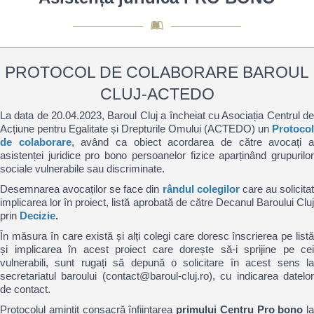
PROTOCOL DE COLABORARE BAROUL
CLUJ-ACTEDO
La data de 20.04.2023, Baroul Cluj a încheiat cu Asociația Centrul de
Acțiune pentru Egalitate și Drepturile Omului (ACTEDO) un
Protocol
de colaborare
, având ca obiect acordarea de către avocați 
asistenței juridice pro bono persoanelor fizice aparținând grupurilor
sociale vulnerabile sau discriminate.
Desemnarea avocaților se face din
rândul colegilor
care au solicita
implicarea lor în proiect, listă aprobată de către Decanul Baroului Cluj
prin
Decizie
.
În măsura în care există și alți colegi care doresc înscrierea pe listă
și implicarea în acest proiect care dorește să-i sprijine pe cei
vulnerabili, sunt rugați să depună o solicitare în acest sens la
secretariatul baroului (contact@baroul-cluj.ro), cu indicarea datelor
de contact.
Protocolul amintit consacră înființarea
primului Centru Pro bono
la