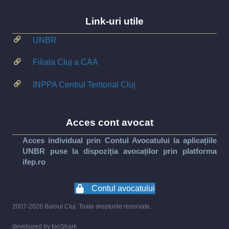
Link-uri utile
UNBR
Filiala Cluj a CAA
INPPA Centrul Teritorial Cluj
Acces cont avocat
Acces individual prin Contul Avocatului la aplicațiile
UNBR puse la dispoziția avocaților prin platforma
ifep.ro
Contul avocatului
2007-2026 Baroul Cluj. Toate drepturile rezervate.
developed by
tooShark