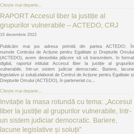
about Rezumatul evenimentului „Barourile europ
Citește mai departe...
RAPORT Accesul liber la justiție al
grupurilor vulnerabile – ACTEDO, CRJ
15 decembrie 2022
Publicăm mai jos adresa primită din partea ACTEDO: În
numele Centrului de Acțiune pentru Egalitate și Drepturile Omului
(ACTEDO), avem deosebita plăcere să vă transmitem, în format
digital, raportul intitulat Accesul liber la justiție al grupurilor
vulnerabile, într-un sistem judiciar democratic. Bariere, lacune
legislative și soluții,elaborat de Centrul de Acțiune pentru Egalitate și
Drepturile Omului (ACTEDO), în parteneriat cu…
about RAPORT Accesul liber la justiție al grup
Citește mai departe...
Invitație la masa rotundă cu tema: „Accesul
liber la justiție al grupurilor vulnerabile, într-
un sistem judiciar democratic. Bariere,
lacune legislative și soluții”