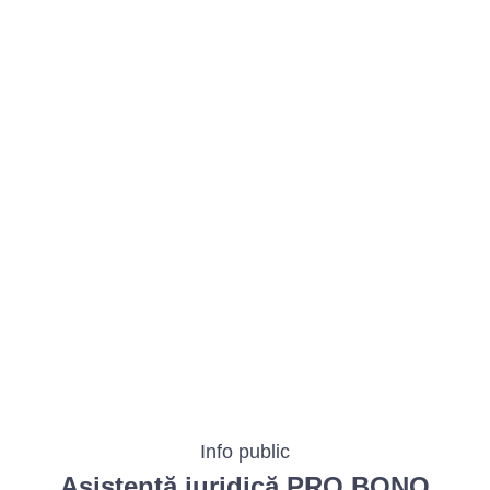
BAROUL CLUJ
MENIU
Info public
Asistență juridică PRO BONO