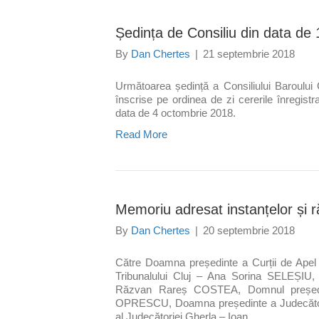
Ședința de Consiliu din data de
By
Dan Chertes
|
21 septembrie 2018
Următoarea ședință a Consiliului Baroului 
înscrise pe ordinea de zi cererile înregistr
data de 4 octombrie 2018.
Read More
Memoriu adresat instanțelor și r
By
Dan Chertes
|
20 septembrie 2018
Către Doamna președinte a Curții de Ape
Tribunalului Cluj – Ana Sorina SELEȘIU, 
Răzvan Rareș COSTEA, Domnul președin
OPRESCU, Doamna președinte a Judecători
al Judecătoriei Gherla – Ioan…