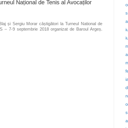
Turneul Național de Tenis al Avocaților
o
s
a
Blaj și Sergiu Morar câștigători la Turneul National de
 – 7-9 septembrie 2018 organizat de Baroul Argeș.
i
i
m
a
m
f
i
d
n
o
s
a