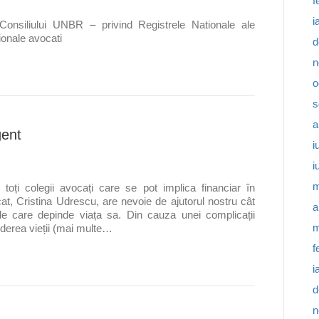
f
i
Consiliului UNBR – privind Registrele Nationale ale
ionale avocati
d
n
o
s
a
gent
i
i
m
 toți colegii avocați care se pot implica financiar în
, Cristina Udrescu, are nevoie de ajutorul nostru cât
a
de care depinde viața sa. Din cauza unei complicații
m
derea vieții (mai multe…
f
i
d
n