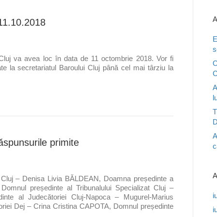
A
 11.10.2018
E
s
Cluj va avea loc în data de 11 octombrie 2018. Vor fi
O
ate la secretariatul Baroului Cluj până cel mai târziu la
C
A
l
T
D
A
ăspunsurile primite
c
A
l Cluj – Denisa Livia BĂLDEAN, Doamna președinte a
Domnul președinte al Tribunalului Specializat Cluj –
i
te al Judecătoriei Cluj-Napoca – Mugurel-Marius
ei Dej – Crina Cristina CAPOTA, Domnul președinte
i