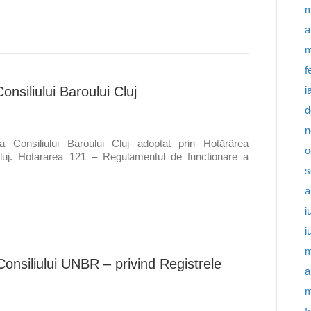
m
a
m
f
i
nsiliului Baroului Cluj
d
n
 Consiliului Baroului Cluj adoptat prin Hotărârea
o
 Cluj. Hotararea 121 – Regulamentul de functionare a
s
a
i
i
m
onsiliului UNBR – privind Registrele
a
m