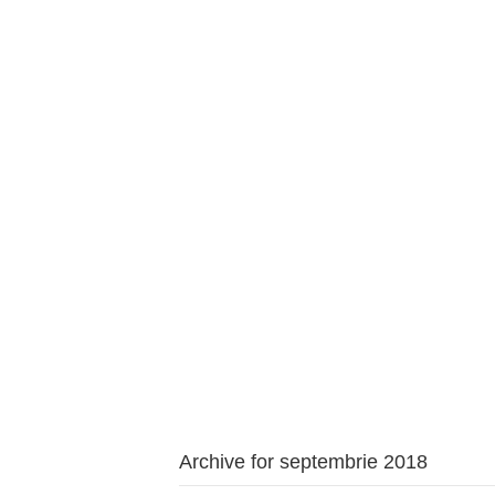
BAROUL CLUJ
ACASĂ
DESPRE NOI
TABLOUL AVOCAȚILOR
PENTR
Archive for septembrie 2018