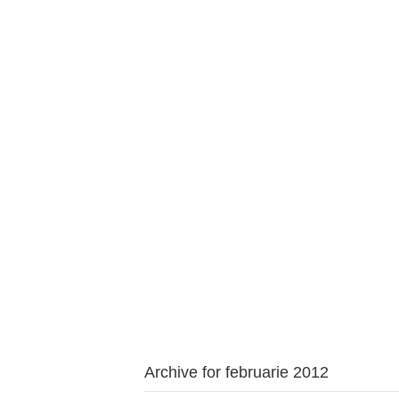
BAROUL CLUJ
ACASĂ
DESPRE NOI
TABLOUL AVOCAȚILOR
PENTR
Archive for februarie 2012