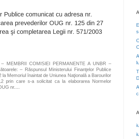
A
or Publice comunicat cu adresa nr.
carea prevederilor OUG nr. 125 din 27
E
ea şi completarea Legii nr. 571/2003
s
O
C
A
l
BR – MEMBRII COMISIEI PERMANENTE A UNBR –
ele: – Răspunsul Ministerului Finanţelor Publice
T
la Memoriul înaintat de Uniunea Naţională a Barourilor
D
2 prin care s-a solicitat ca la elaborarea Normelor
A
r OUG nr.…
c
A
i
i