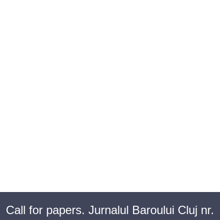
BAROUL CLUJ
MENIU
Call for papers. Jurnalul Baroului Cluj nr.