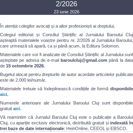
2/2026
23 iunie 2026
În atenția colegilor avocați și a altor profesioniști ai dreptului,
Colegiul editorial și Consiliul Științific al Jurnalului Baroului Cluj
așteaptă materialele voastre pentru nr. 2/2026 al Jurnalului Baroului,
care urmează să apară, ca și până acum, la Editura Solomon.
Materialele care vor fi analizate de Consiliul Științific al Jurnalului sunt
așteptate pe adresa de e-mail
baroulcluj@gmail.com
până la data
de
15 octombrie 2026.
Bugetul alocat pentru drepturile de autor acordate articolelor publicate
este de 2.000 lei/număr.
Materialele trebuie să îndeplinească condițiile de formă
disponibile
aici
.
Numerele anterioare ale Jurnalului Baroului Cluj sunt disponibile
gratuit
aici
.
Vă reamintim că Jurnalul Baroului Cluj este o publicație a Baroului
Cluj, cu apariție exclusiv electronică, distribuită gratuit și
indexată î
trei baze de date internaționale
: HeinOnline, CEEOL și EBSCO.