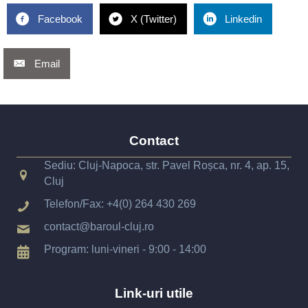
Facebook
X (Twitter)
Linkedin
Email
Contact
Sediu: Cluj-Napoca, str. Pavel Roșca, nr. 4, ap. 15,
Cluj
Telefon/Fax:
+4(0) 264 430 269
contact@baroul-cluj.ro
Program: luni-vineri - 9:00 - 14:00
Link-uri utile