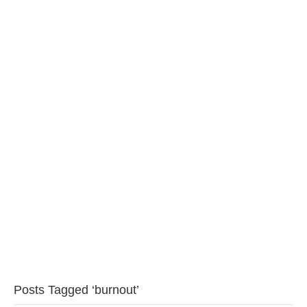
BAROUL CLUJ
MENIU
Posts Tagged ‘burnout’