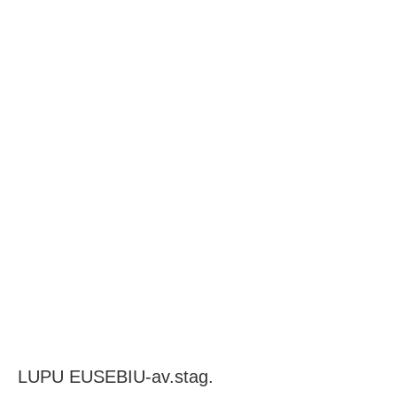
BAROUL CLUJ
MENIU
LUPU EUSEBIU-av.stag.