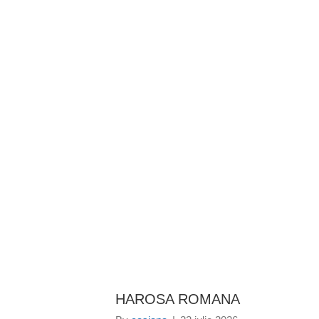
BAROUL CLUJ
ACASĂ
DESPRE NOI
TABLOUL AVOCAȚILOR
PENTR
HAROSA ROMANA