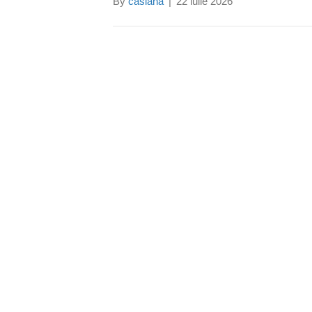
By
casiana
|
22 iulie 2026