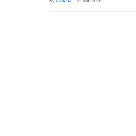
By
casiana
|
22 iulie 2026