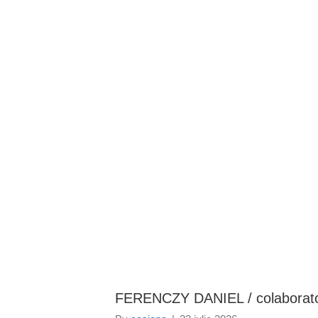
BAROUL CLUJ
ACASĂ
DESPRE NOI
TABLOUL AVOCAȚILOR
PENTR
FERENCZY DANIEL / colaborat