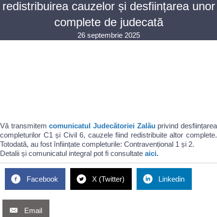
redistribuirea cauzelor și desființarea unor
complete de judecată
26 septembrie 2025
Vă transmitem
comunicatul Judecătoriei Zalău
privind desființare
completurilor C1 și Civil 6, cauzele fiind redistribuite altor complete.
Totodată, au fost înființate completurile: Contravențional 1 și 2.
Detalii și comunicatul integral pot fi consultate
aici
.
Facebook
X (Twitter)
Linkedin
Email