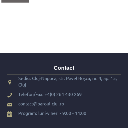
Contact
Sediu: Cluj-Napoca, str. Pavel Roșca, nr. 4, ap. 15,
Cluj
Telefon/Fax:
+4(0) 264 430 269
contact@baroul-cluj.ro
Program: luni-vineri - 9:00 - 14:00