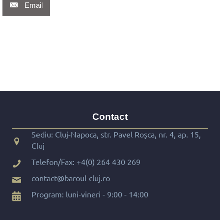
Email
Contact
Sediu: Cluj-Napoca, str. Pavel Roșca, nr. 4, ap. 15,
Cluj
Telefon/Fax:
+4(0) 264 430 269
contact@baroul-cluj.ro
Program: luni-vineri - 9:00 - 14:00