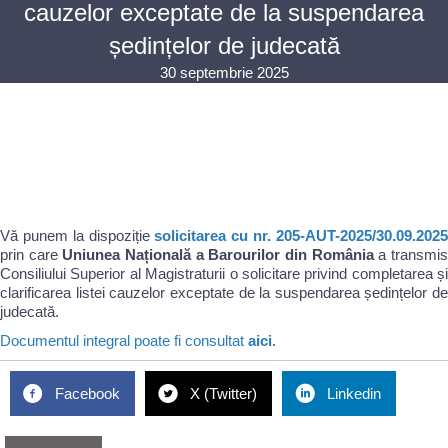
cauzelor exceptate de la suspendarea
ședințelor de judecată
30 septembrie 2025
Vă punem la dispoziție
solicitarea cu nr. 205-AUT-2025/30.09.202
prin care
Uniunea Națională a Barourilor din România
a transmi
Consiliului Superior al Magistraturii o solicitare privind completarea și
clarificarea listei cauzelor exceptate de la suspendarea ședințelor de
judecată.
Documentul integral poate fi consultat
aici
.
Facebook
X (Twitter)
Linkedin