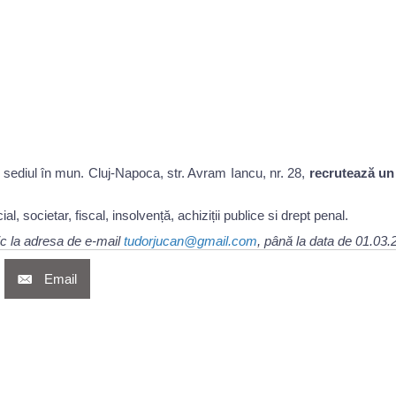
u sediul în mun. Cluj-Napoca, str. Avram Iancu, nr. 28,
recrutează un
, societar, fiscal, insolvență, achiziții publice si drept penal.
nic la adresa de e-mail
tudorjucan@gmail.com
, până la data de 01.03.
Email