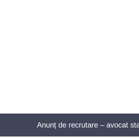
BAROUL CLUJ
ACASĂ
DESPRE NOI
TABLOUL AVOCAȚILOR
PENTR
Anunț de recrutare – avocat st