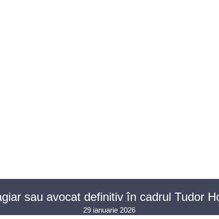
U AVOCAȚI
ASISTENȚĂ JUDICIARĂ
PENTRU PUBLIC
PR
CONTACT
agiar sau avocat definitiv în cadrul Tudor 
29 ianuarie 2026