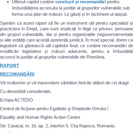
Ultimul capitol conține
concluzii și recomandări
pentru
îmbunătățirea accesului la justiție al grupurilor vulnerabile sub
forma unui plan de măsuri. Le găsiți și în factsheet-ul atașat.
Sperăm ca acest raport să fie un instrument util pentru specialiști și
practicieni în Drept, care sunt implicați în litigii ce privesc persoane
din grupuri vulnerabile, dar și pentru organizațiile neguvernamentale
și alte entități care acordă asistență juridică. În mod special, dorim ca
legiuitorii să găsească util capitolul final, ce conține recomandări de
modificări legislative și măsuri adiacente, pentru a îmbunătăți
accesul la justiție al grupurilor vulnerabile din România.
RAPORT
RECOMANDĂRI
Vă mulțumim și vă transmitem sărbători fericite alături de cei dragi!
Cu deosebită considerație,
Echipa ACTEDO
Centrul de Acţiune pentru Egalitate şi Drepturile Omului /
Equality and Human Rights Action Centre
Str. Caracal, nr. 16, ap. 2, interfon 5, Cluj-Napoca, Romania