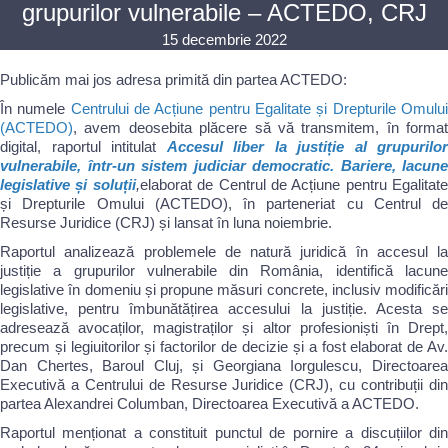
grupurilor vulnerabile – ACTEDO, CRJ
15 decembrie 2022
Publicăm mai jos adresa primită din partea ACTEDO:
În numele
Centrului de Acțiune pentru Egalitate și Drepturile Omulu
(ACTEDO)
, avem deosebita plăcere să vă transmitem, în format
digital, raportul intitulat
Accesul liber la justiție al grupurilor
vulnerabile, într-un sistem judiciar democratic. Bariere, lacune
legislative și soluții
,
elaborat de Centrul de Acțiune pentru Egalitate
și Drepturile Omului (ACTEDO), în parteneriat cu Centrul de
Resurse Juridice (CRJ) și lansat în luna noiembrie.
Raportul analizează problemele de natură juridică în accesul la
justiție a grupurilor vulnerabile din România, identifică lacune
legislative în domeniu și propune măsuri concrete, inclusiv modificări
legislative, pentru îmbunătățirea accesului la justiție. Acesta se
adresează avocaților, magistraților și altor profesioniști în Drept,
precum și legiuitorilor și factorilor de decizie și a fost elaborat de Av.
Dan Chertes, Baroul Cluj, și Georgiana Iorgulescu, Directoarea
Executivă a Centrului de Resurse Juridice (CRJ), cu contribuții din
partea Alexandrei Columban, Directoarea Executivă a ACTEDO.
Raportul menționat a constituit punctul de pornire a discuțiilor din