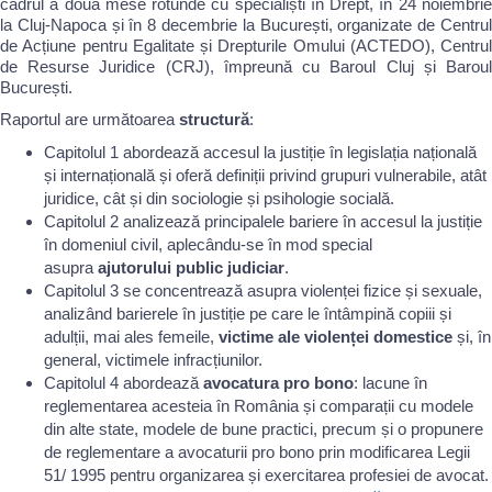
cadrul a două mese rotunde cu specialiști în Drept, în 24 noiembrie
la Cluj-Napoca și în 8 decembrie la București, organizate de Centrul
de Acțiune pentru Egalitate și Drepturile Omului (ACTEDO), Centrul
de Resurse Juridice (CRJ), împreună cu Baroul Cluj și Baroul
București.
Raportul are următoarea
structură
:
Capitolul 1 abordează accesul la justiție în legislația națională
și internațională și oferă definiții privind grupuri vulnerabile, atât
juridice, cât și din sociologie și psihologie socială.
Capitolul 2 analizează principalele bariere în accesul la justiție
în domeniul civil, aplecându-se în mod special
asupra
ajutorului public judiciar
.
Capitolul 3 se concentrează asupra violenței fizice și sexuale,
analizând barierele în justiție pe care le întâmpină copiii și
adulții, mai ales femeile,
victime ale violenței domestice
și, în
general, victimele infracțiunilor.
Capitolul 4 abordează
avocatura pro bono
: lacune în
reglementarea acesteia în România și comparații cu modele
din alte state, modele de bune practici, precum și o propunere
de reglementare a avocaturii pro bono prin modificarea Legii
51/ 1995 pentru organizarea și exercitarea profesiei de avocat.