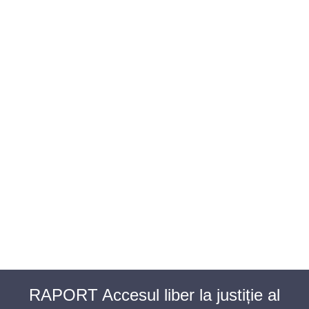
BAROUL CLUJ
MENIU
RAPORT Accesul liber la justiție al