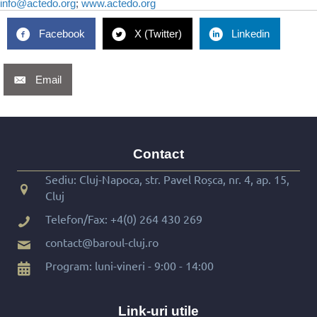
info@actedo.org
;
www.actedo.org
Facebook
X (Twitter)
Linkedin
Email
Contact
Sediu: Cluj-Napoca, str. Pavel Roșca, nr. 4, ap. 15,
Cluj
Telefon/Fax:
+4(0) 264 430 269
contact@baroul-cluj.ro
Program: luni-vineri - 9:00 - 14:00
Link-uri utile