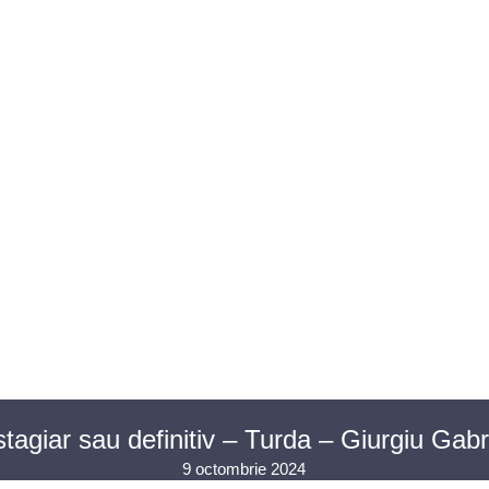
U AVOCAȚI
ASISTENȚĂ JUDICIARĂ
PENTRU PUBLIC
PR
CONTACT
tagiar sau definitiv – Turda – Giurgiu Gab
9 octombrie 2024