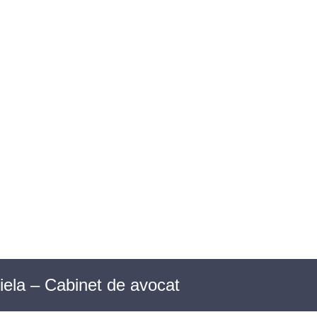
OIECTE SOCIALE
ACTE NORMATIVE
riela – Cabinet de avocat