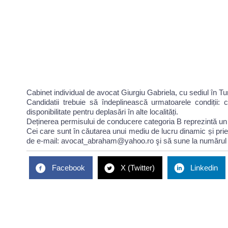
Cabinet individual de avocat Giurgiu Gabriela, cu sediul în Tu
Candidatii trebuie să îndeplinească urmatoarele condiții: c
disponibilitate pentru deplasări în alte localități.
Deținerea permisului de conducere categoria B reprezintă un
Cei care sunt în căutarea unui mediu de lucru dinamic și priete
de e-mail: avocat_abraham@yahoo.ro şi să sune la numărul 
Facebook
X (Twitter)
Linkedin