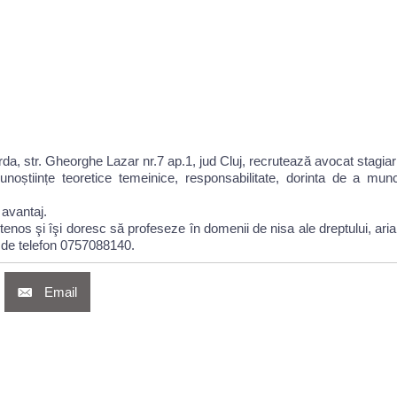
rda, str. Gheorghe Lazar nr.7 ap.1, jud Cluj, recrutează avocat stagiar
unoștiințe teoretice temeinice, responsabilitate, dorinta de a mun
 avantaj.
nos şi îşi doresc să profeseze în domenii de nisa ale dreptului, aria d
de telefon 0757088140.
Email