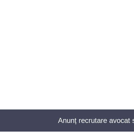
BAROUL CLUJ
ACASĂ
DESPRE NOI
TABLOUL AVOCAȚILOR
PENTR
Anunț recrutare avocat s