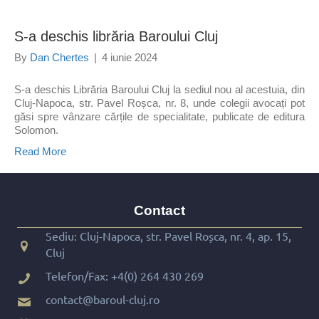
S-a deschis librăria Baroului Cluj
By
Dan Chertes
|
4 iunie 2024
S-a deschis Librăria Baroului Cluj la sediul nou al acestuia, din
Cluj-Napoca, str. Pavel Roșca, nr. 8, unde colegii avocați pot
găsi spre vânzare cărțile de specialitate, publicate de editura
Solomon.
Read More
Contact
Sediu: Cluj-Napoca, str. Pavel Roșca, nr. 4, ap. 15,
Cluj
Telefon/Fax:
+4(0) 264 430 269
contact@baroul-cluj.ro