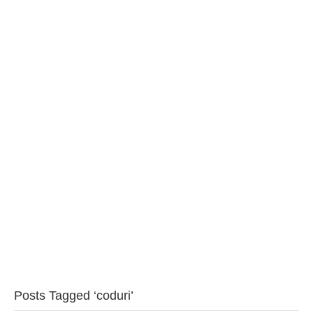
BAROUL CLUJ
MENIU
Posts Tagged ‘coduri’