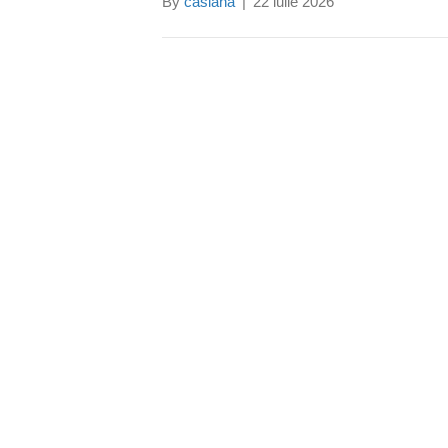
By
casiana
|
22 iulie 2026