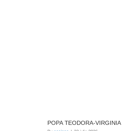
BAROUL CLUJ
ACASĂ
DESPRE NOI
TABLOUL AVOCAȚILOR
PENTR
POPA TEODORA-VIRGINIA