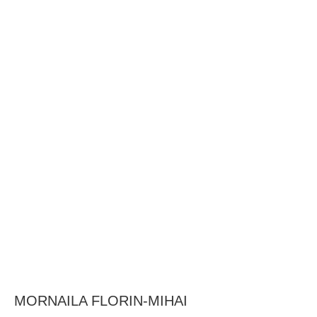
BAROUL CLUJ
MENIU
MORNAILA FLORIN-MIHAI