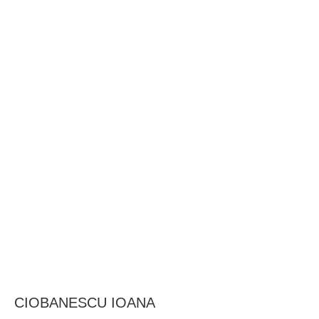
BAROUL CLUJ
MENIU
CIOBANESCU IOANA