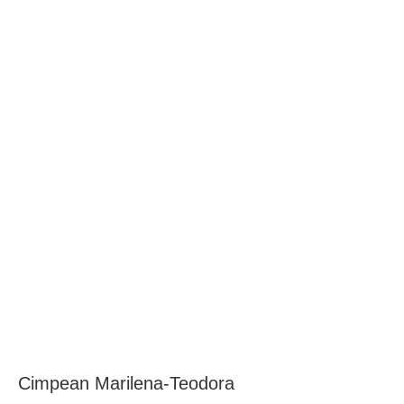
BAROUL CLUJ
MENIU
Cimpean Marilena-Teodora