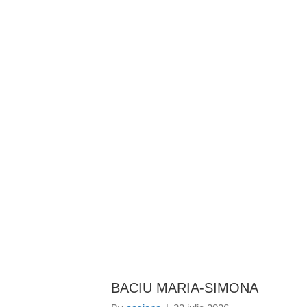
BAROUL CLUJ
ACASĂ
DESPRE NOI
TABLOUL AVOC
PROIECT
BACIU MARIA-SIMONA