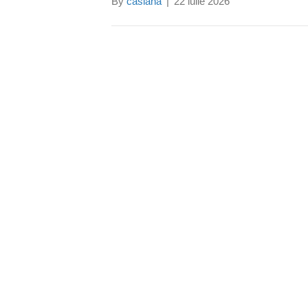
By
casiana
|
22 iulie 2026